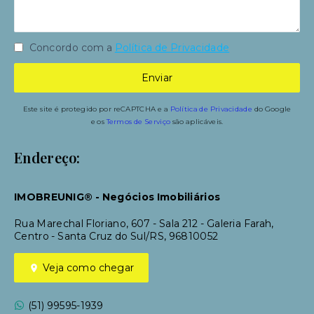
Concordo com a
Política de Privacidade
Enviar
Este site é protegido por reCAPTCHA e a
Política de Privacidade
do Google
e os
Termos de Serviço
são aplicáveis.
Endereço:
IMOBREUNIG® - Negócios Imobiliários
Rua Marechal Floriano, 607 - Sala 212 - Galeria Farah,
Centro - Santa Cruz do Sul/RS, 96810052
Veja como chegar
(51) 99595-1939