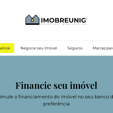
nancie
Negocie seu Imóvel
Seguros
Marcas par
Financie seu imóvel
imule o financiamento do imóvel no seu banco 
preferência