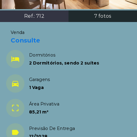
Ref.:
712
7
fotos
Venda
Consulte
Dormitórios
2 Dormitórios, sendo 2 suítes
Garagens
1 Vaga
Área Privativa
85,21 m²
Previsão De Entrega
12/2028