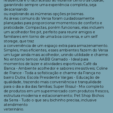
residencial e o fácil acesso ao vibrante centro da cidade,
garantindo sempre uma experiência completa, seja
descansando
ou explorando as inúmeras opções próximas.
As áreas comuns do Versa foram cuidadosamente
planejadas para proporcionar momentos de conforto e
praticidade. Compactas, porém funcionais, elas incluem
um acolhedor fire pit, perfeito para reunir amigos e
familiares em torno de uma boa conversa, e um self
storage, que traz
a conveniência de um espaço extra para armazenamento.
Simples, mas eficientes, esses ambientes fazem do Versa
um lugar ainda mais acolhedor, unindo utilidade e charme.
No entorno temos: AABB Gramado - Ideal para
momentos de lazer e atividades esportivas; Café da
Banca - Ambiente acolhedor e sabores irresistíveis; Coline
de France - Toda a sofisticação e charme da França no
bairro Dutra; Escola Presidente Vargas - Educação de
qualidade, trazendo mais conveniência e tranquilidade
para o dia a dia das famílias; Super Rissul - Mix completo
de produtos em um supermercado com produtos frescos,
estrutura moderna e estacionamento; Pet Shop Bichos
da Serra - Tudo o que seu bichinho precisa, inclusive
atendimento
veterinário.