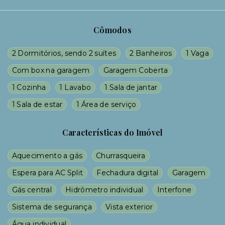
Cômodos
2 Dormitórios, sendo 2 suítes
2 Banheiros
1 Vaga
Com box na garagem
Garagem Coberta
1 Cozinha
1 Lavabo
1 Sala de jantar
1 Sala de estar
1 Área de serviço
Características do Imóvel
Aquecimento a gás
Churrasqueira
Espera para AC Split
Fechadura digital
Garagem
Gás central
Hidrômetro individual
Interfone
Sistema de segurança
Vista exterior
Água individual