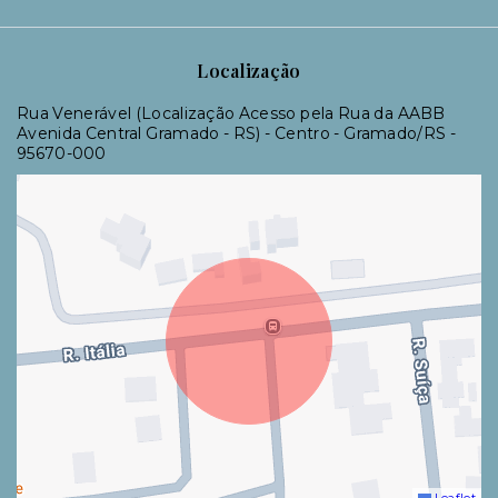
Localização
Rua Venerável (Localização Acesso pela Rua da AABB
Avenida Central Gramado - RS) - Centro - Gramado/RS
-
95670-000