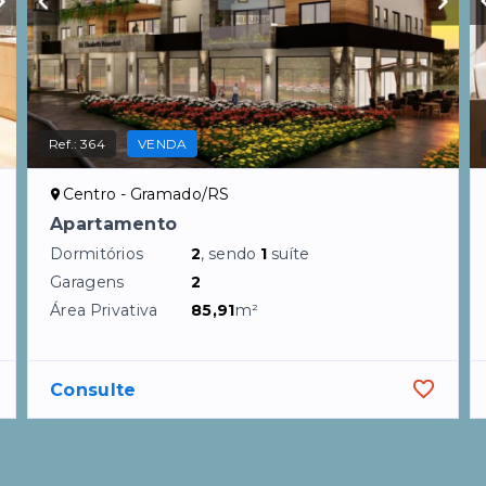
Ref.:
364
VENDA
Centro - Gramado/RS
Apartamento
Dormitórios
2
, sendo
1
suíte
Garagens
2
Área Privativa
85,91
m²
Consulte