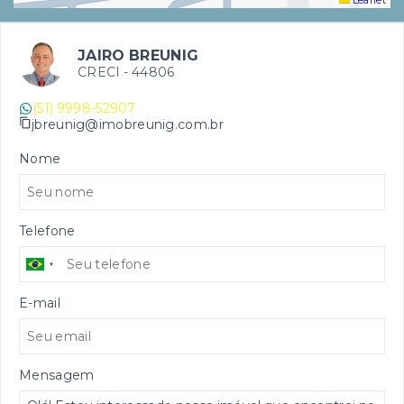
Leaflet
JAIRO BREUNIG
CRECI -
44806
(51) 9998-52907
jbreunig@imobreunig.com.br
Nome
Telefone
E-mail
Mensagem