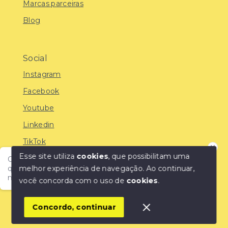
Marcas parceiras
Blog
Social
Instagram
Facebook
Youtube
Linkedin
TikTok
Esse site utiliza
cookies
, que possibilitam uma
Olá! Encontre o imóvel ideal com a IMOBREUNIG®:
melhor experiência de navegação.
Ao continuar,
qualidade, confiança e as melhores oportunidades do
mercado!
você concorda com o uso de
cookies
.
© Copyright 2026 - IMOBREUNIG® - Negócios
Imobiliários - Todos os direitos reservados
1
Concordo, continuar
SITE PARA IMOBILIARIA