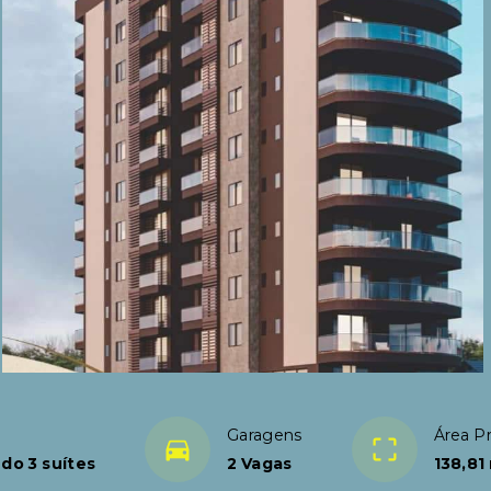
Garagens
Área Pr
do 3 suítes
2 Vagas
138,81