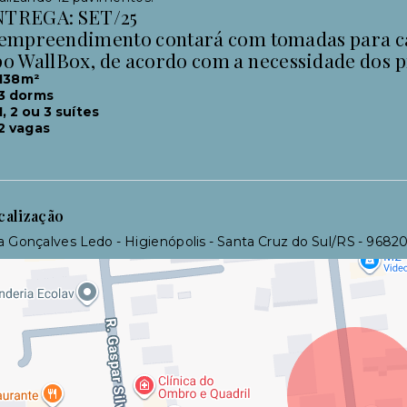
NTREGA: SET/25
empreendimento contará com tomadas para ca
po WallBox, de acordo com a necessidade dos p
138m²
3 dorms
1, 2 ou 3 suítes
2 vagas
calização
 Gonçalves Ledo - Higienópolis - Santa Cruz do Sul/RS
- 9682