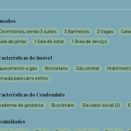
modos
Dormitórios, sendo 3 suítes
3 Banheiros
2 Vagas
Gar
Sala de jantar
1 Sala de estar
1 Área de serviço
racterísticas do Imóvel
quecimento a gás
Bicicletário
Gás central
Hidrômetro 
mada para carro elétric
racterísticas do Condomínio
cademia de ginástica
Bicicletário
Elevador social
(
2
)
E
oximidades