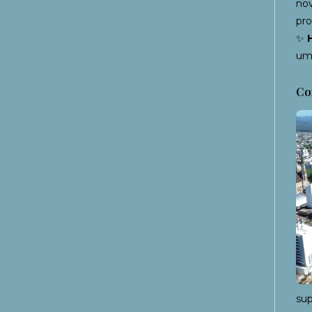
nov
pro
✨
um 
Co
sup