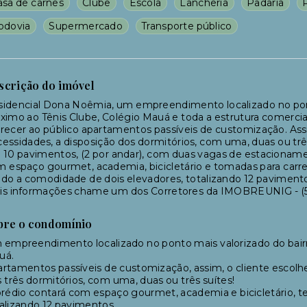
asa de carnes
Clube
Escola
Lancheria
Padaria
odovia
Supermercado
Transporte público
scrição do imóvel
idencial Dona Noêmia, um empreendimento localizado no pont
ximo ao Tênis Clube, Colégio Mauá e toda a estrutura comerc
recer ao público apartamentos passíveis de customização. Ass
essidades, a disposição dos dormitórios, com uma, duas ou tr
10 pavimentos, (2 por andar), com duas vagas de estacionamen
 espaço gourmet, academia, bicicletário e tomadas para carre
do a comodidade de dois elevadores, totalizando 12 paviment
is informações chame um dos Corretores da IMOBREUNIG - (5
bre o condomínio
empreendimento localizado no ponto mais valorizado do bairro
uá.
rtamentos passíveis de customização, assim, o cliente escolh
 três dormitórios, com uma, duas ou três suítes!
rédio contará com espaço gourmet, academia e bicicletário, 
alizando 12 pavimentos.