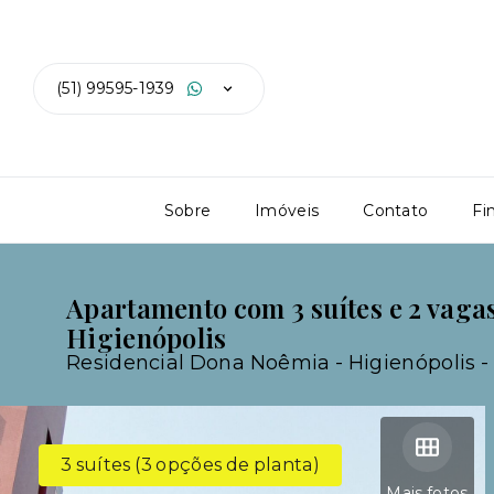
(51) 99595-1939
Sobre
Imóveis
Contato
Fi
Apartamento com 3 suítes e 2 vag
Higienópolis
Residencial Dona Noêmia -
Higienópolis -
3 suítes (3 opções de planta)
Mais fotos