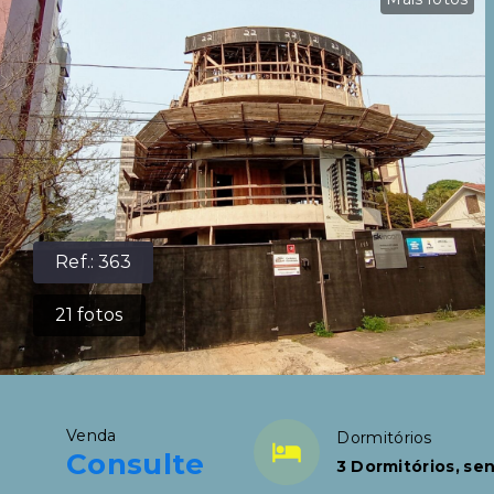
Ref.:
363
21
fotos
Venda
Dormitórios
Consulte
3 Dormitórios, sen