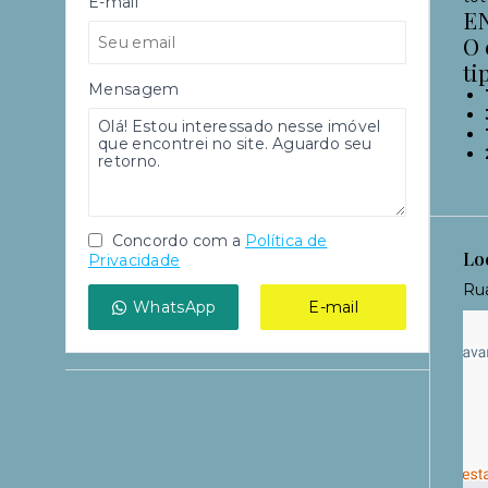
E-mail
E
O 
ti
Mensagem
Concordo com a
Política de
Lo
Privacidade
Rua
WhatsApp
E-mail