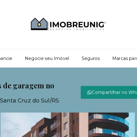
nancie
Negocie seu Imóvel
Seguros
Marcas par
as de garagem no
Compartilhar no Wh
 Santa Cruz do Sul/RS