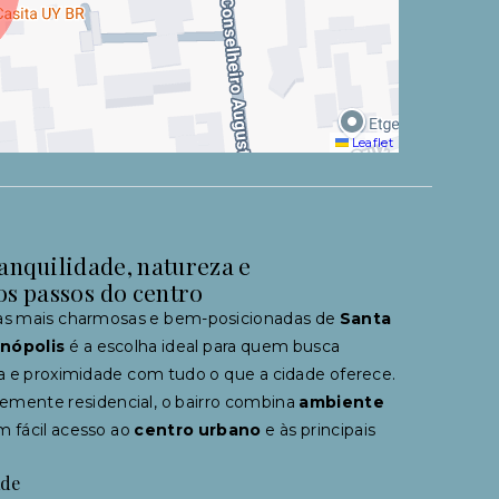
Leaflet
anquilidade, natureza e
os passos do centro
as mais charmosas e bem-posicionadas de
Santa
enópolis
é a escolha ideal para quem busca
a e proximidade com tudo o que a cidade oferece.
mente residencial, o bairro combina
ambiente
 fácil acesso ao
centro urbano
e às principais
ade