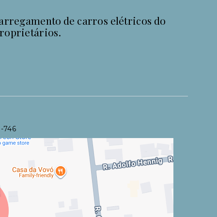
rregamento de carros elétricos do
roprietários.
0-746