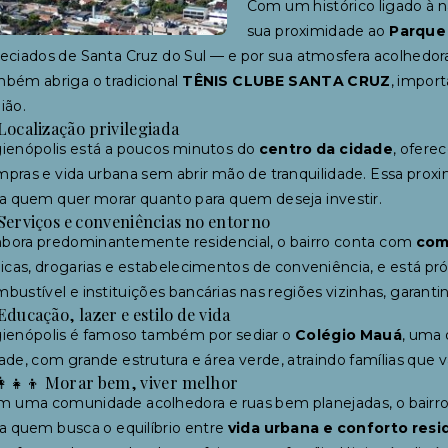
Com um histórico ligado à n
sua proximidade ao
Parque
eciados de Santa Cruz do Sul — e por sua atmosfera acolhedora, p
bém abriga o tradicional
TÊNIS CLUBE SANTA CRUZ
, import
ião.
Localização privilegiada
ienópolis está a poucos minutos do
centro da cidade
, ofere
pras e vida urbana sem abrir mão de tranquilidade. Essa proxim
a quem quer morar quanto para quem deseja investir.
Serviços e conveniências no entorno
bora predominantemente residencial, o bairro conta com
comé
nicas, drogarias e estabelecimentos de conveniência, e está p
bustível e instituições bancárias nas regiões vizinhas, garantin
Educação, lazer e estilo de vida
gienópolis é famoso também por sediar o
Colégio Mauá
, uma 
ade, com grande estrutura e área verde, atraindo famílias que
👩‍👧‍👦 Morar bem, viver melhor
 uma comunidade acolhedora e ruas bem planejadas, o bairro
a quem busca o equilíbrio entre
vida urbana e conforto resi