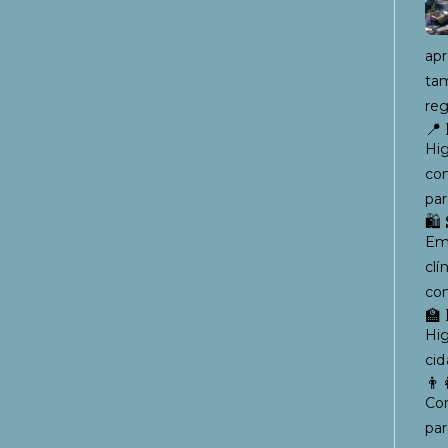
apr
tam
reg
📍 
Hig
com
par
🛍 
Em
clí
com
🏫 
Hi
cid
👨‍
Com
par