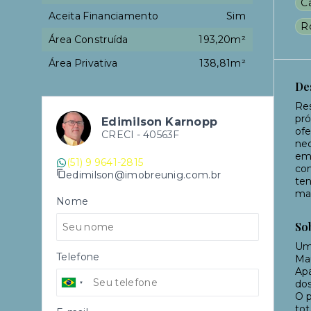
C
Aceita Financiamento
Sim
R
Área Construída
193,20m²
Área Privativa
138,81m²
De
Res
pró
Edimilson Karnopp
ofe
CRECI -
40563F
nec
em 
(51) 9 9641-2815
com
edimilson@imobreunig.com.br
ten
ma
Nome
So
Um 
Telefone
Ma
Apa
dos
O p
tot