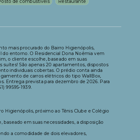
Posto de combustíveis
Restaurante
o mais procurado do Bairro Higienópolis,
ial do entorno. O Residencial Dona Noêmia vem
im, o cliente escolhe, baseado em suas
ês suítes! São apenas 20 apartamentos, dispostos
to individuais cobertas. O prédio conta ainda
gamento de carros elétricos do tipo WallBox,
os. Entrega prevista para dezembro de 2026. Para
1) 99595-1939.
 Higienópolis, próximo ao Tênis Clube e Colégio
e, baseado em suas necessidades, a disposição
tendo a comodidade de dois elevadores,