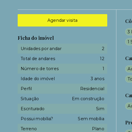
Agendar visita
Cô
3 
Ficha do imóvel
1 
Unidades por andar
2
Ca
Total de andares
12
Número de torres
1
A
Idade do imóvel
3 anos
To
Perfil
Residencial
Ca
Situação
Em construção
A
Escriturado
Sim
Possui mobília?
Sem mobília
Pr
Terreno
Plano