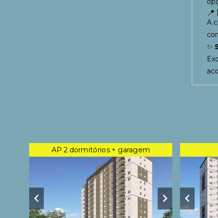
op
📍 
A c
con
✨
Exc
aco
AP 2 dormitórios + garagem