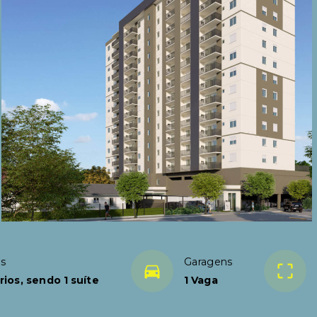
os
Garagens
ios, sendo 1 suíte
1 Vaga