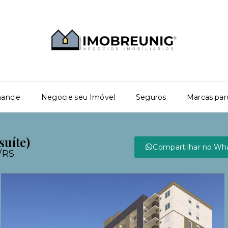
nancie
Negocie seu Imóvel
Seguros
Marcas par
suíte)
Compartilhar no Wh
l/RS