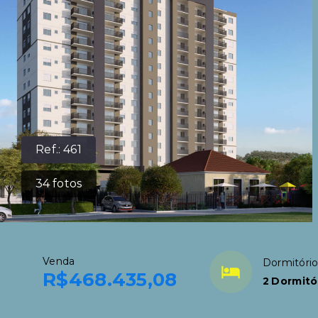
Ref.:
461
34
fotos
Venda
Dormitóri
R$468.435,08
2 Dormitór