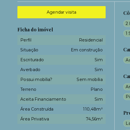
Agendar visita
Cô
2 
Ficha do imóvel
1 
Perfil
Residencial
Ca
Situação
Em construção
Escriturado
Sim
A
Averbado
Sim
Ca
Possui mobília?
Sem mobília
A
Terreno
Plano
Pi
Aceita Financiamento
Sim
Área Construída
110,48m²
Pr
Área Privativa
74,56m²
L