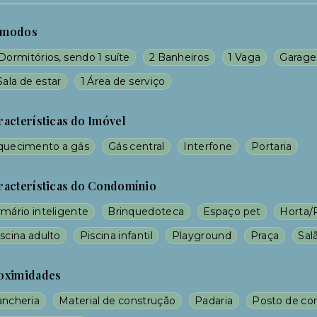
modos
Dormitórios, sendo 1 suíte
2 Banheiros
1 Vaga
Garage
Sala de estar
1 Área de serviço
racterísticas do Imóvel
quecimento a gás
Gás central
Interfone
Portaria
racterísticas do Condomínio
rmário inteligente
Brinquedoteca
Espaço pet
Horta/
scina adulto
Piscina infantil
Playground
Praça
Sal
oximidades
ancheria
Material de construção
Padaria
Posto de co