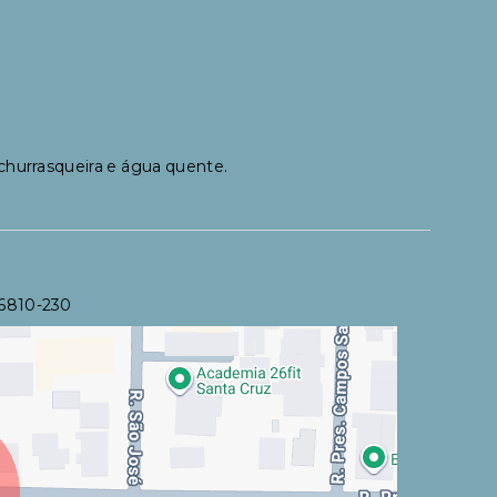
 churrasqueira e água quente.
96810-230