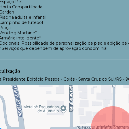
Espaço Pet
Horta Compartilhada
Garden
Piscina adulta e infantil
Campinho de futebol
Praça
Vending Machine*
Armário inteligente*
Opcionais: Possibilidade de personalização de piso e adição de
* Serviços que dependem de aprovação condominial.
calização
 Presidente Epitácio Pessoa - Goiás - Santa Cruz do Sul/RS
- 