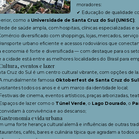
moradores:
✔ Educação de qualidade com
erior, como a
Universidade de Santa Cruz do Sul (UNISC)
;
ede de saúde ampla, com hospitais, clínicas especializadas e 
omércio diversificado com shoppings, lojas, mercados, serviç
ransporte urbano eficiente e acessos rodoviários que conectam
 economia é forte e diversificada — com destaque para os setor
 a cidade está entre as melhores localidades do Brasil para em
Cultura, eventos e lazer
ta Cruz do Sul é um centro cultural vibrante, com opções de la
A mundialmente famosa
Oktoberfest de Santa Cruz do Sul
visitantes todos os anos e é um marco da identidade local;
Festivais de cinema, eventos artísticos, praças arborizadas, teat
Espaços de lazer como o
Túnel Verde
, o
Lago Dourado
, o
Pa
convidam à convivência e ao descanso;
 Gastronomia e vida urbana
 uma forte herança cultural alemã e influências de outras tra
taurantes, cafés, bares e culinária típica que agradam a todos 