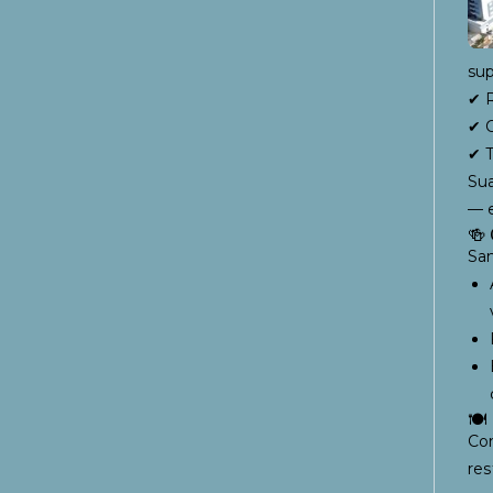
sup
✔ R
✔ C
✔ T
Sua
— e
🍻 
San
🍽
Com
res