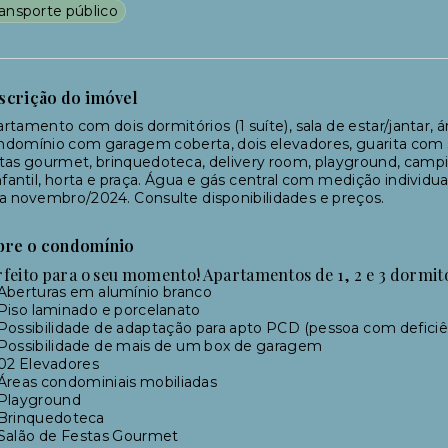
ransporte público
scrição do imóvel
rtamento com dois dormitórios (1 suíte), sala de estar/jantar, á
domínio com garagem coberta, dois elevadores, guarita com se
tas gourmet, brinquedoteca, delivery room, playground, campin
nfantil, horta e praça. Água e gás central com medição individ
a novembro/2024. Consulte disponibilidades e preços.
bre o condomínio
rfeito para o seu momento! Apartamentos de 1, 2 e 3 dormit
Aberturas em alumínio branco
Piso laminado e porcelanato
Possibilidade de adaptação para apto PCD (pessoa com deficiê
Possibilidade de mais de um box de garagem
02 Elevadores
Áreas condominiais mobiliadas
Playground
Brinquedoteca
Salão de Festas Gourmet