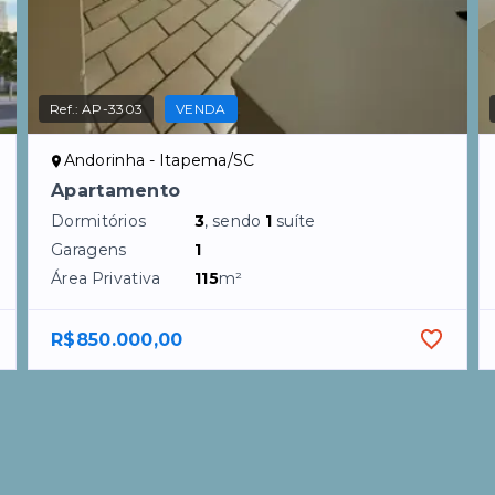
Ref.:
AP-3303
VENDA
Andorinha - Itapema/SC
Apartamento
Dormitórios
3
, sendo
1
suíte
Garagens
1
Área Privativa
115
m²
R$850.000,00