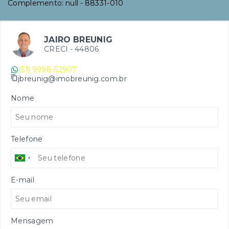
Complemento: null
- 88331-010
JAIRO BREUNIG
CRECI -
44806
(51) 9998-52907
jbreunig@imobreunig.com.br
Nome
Telefone
E-mail
Mensagem