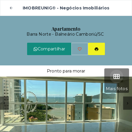
IMOBREUNIG® - Negócios Imobiliários
Apartamento
Barra Norte - Balneário Camboriú/SC
Compartilhar
Pronto para morar
Mais fotos