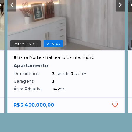
Ref.:
AP-4041
VENDA
Barra Norte - Balneário Camboriú/SC
Apartamento
Dormitórios
3
, sendo
3
suítes
Garagens
3
Área Privativa
142
m²
R$3.400.000,00