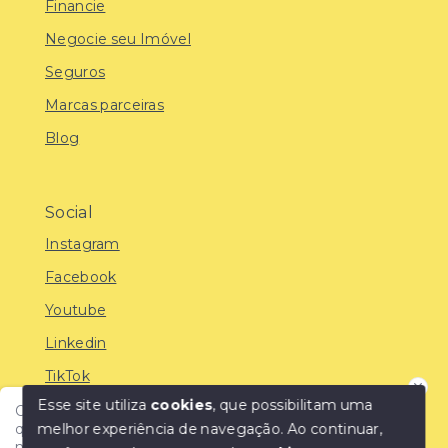
Financie
Negocie seu Imóvel
Seguros
Marcas parceiras
Blog
Social
Instagram
Facebook
Youtube
Linkedin
TikTok
Esse site utiliza
cookies
, que possibilitam uma
Olá! Encontre o imóvel ideal com a IMOBREUNIG®:
melhor experiência de navegação.
Ao continuar,
qualidade, confiança e as melhores oportunidades do
mercado!