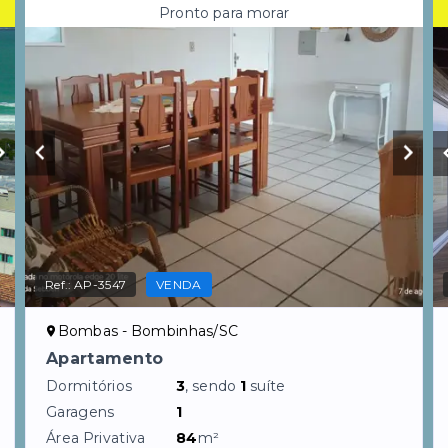
Pronto para morar
Ref.:
AP-3547
VENDA
Bombas - Bombinhas/SC
Apartamento
Dormitórios
3
, sendo
1
suíte
Garagens
1
Área Privativa
84
m²