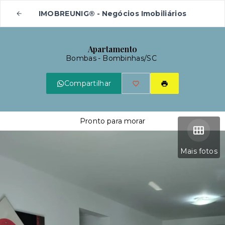
IMOBREUNIG® - Negócios Imobiliários
Apartamento
Bombas - Bombinhas/SC
Compartilhar
Pronto para morar
Mais fotos