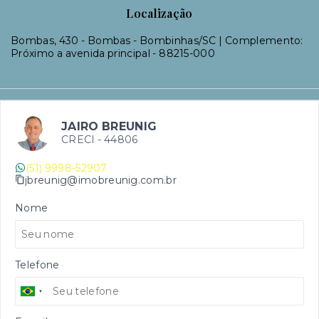
Localização
Bombas, 430 - Bombas - Bombinhas/SC | Complemento:
Próximo a avenida principal
- 88215-000
JAIRO BREUNIG
CRECI -
44806
(51) 9998-52907
jbreunig@imobreunig.com.br
Nome
Telefone