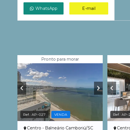
WhatsApp
E-mail
Pronto para morar
Ref.:
AP-027
VENDA
Ref.:
AP-
Centro - Balneário Camboriú/SC
Centr