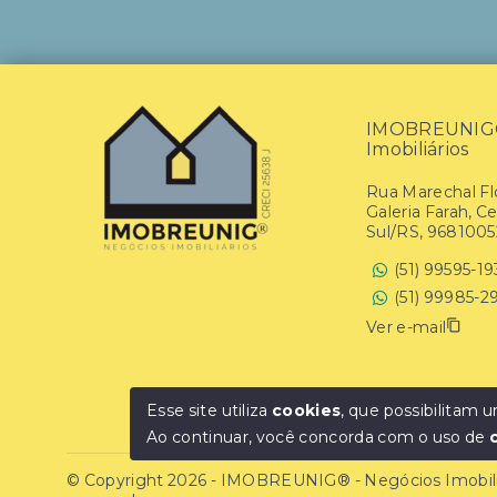
IMOBREUNIG® 
Imobiliários
Rua Marechal Flo
Galeria Farah, C
Sul/RS, 9681005
(51) 99595-1
(51) 99985-2
Ver e-mail
Esse site utiliza
cookies
, que possibilitam
Ao continuar, você concorda com o uso de
© Copyright 2026 - IMOBREUNIG® - Negócios Imobiliár