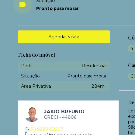
Situação
Pronto para morar
Agendar visita
Cô
4 
Ficha do imóvel
Ca
Perfil
Residencial
Situação
Pronto para morar
C
Área Privativa
284m²
De
Loc
JAIRO BREUNIG
exc
CRECI -
44806
par
São
(51) 9998-52907
bel
jbreunig@imobreunig.com.br