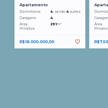
Apartamento
Apart
Dormitórios
4
, sendo
4
suítes
Dormitó
Garagens
4
Garage
Área
291
m²
Área
Privativa
Privativ
R$18.000.000,00
R$7.5