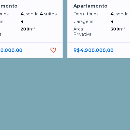
amento
Apartamento
rios
4
, sendo
4
suítes
Dormitórios
4
, sendo
ns
4
Garagens
4
288
m²
Área
300
m²
a
Privativa
00.000,00
R$4.900.000,00