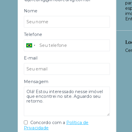
par
esp
Nome
imo
En
Telefone
Lo
Cen
E-mail
Mensagem
Concordo com a
Política de
Privacidade