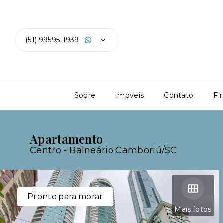
(51) 99595-1939
Sobre
Imóveis
Contato
Fi
Apartamento
Centro - Balneário Camboriú/SC
Pronto para morar
Mais fotos