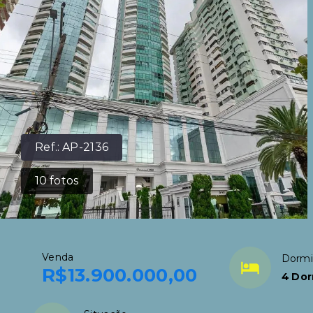
Ref.:
AP-2136
10
fotos
Venda
Dormi
R$13.900.000,00
4 Dor