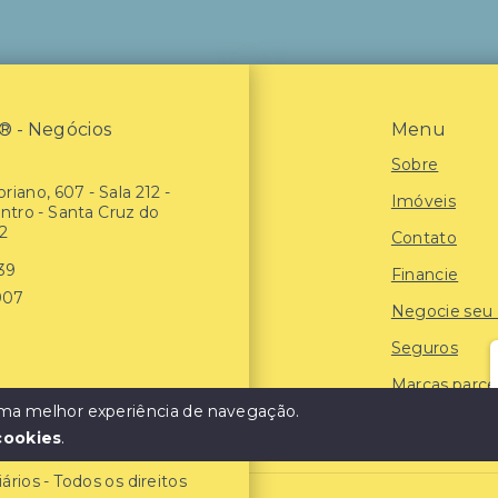
- Negócios
Menu
Sobre
riano, 607 - Sala 212 -
Imóveis
entro - Santa Cruz do
2
Contato
939
Financie
907
Negocie seu
Seguros
Marcas parce
 uma melhor experiência de navegação.
Blog
cookies
.
ios - Todos os direitos