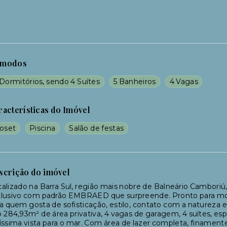
modos
Dormitórios, sendo 4 Suítes
5 Banheiros
4 Vagas
racterísticas do Imóvel
loset
Piscina
Salão de festas
scrição do imóvel
alizado na Barra Sul, região mais nobre de Balneário Cambor
lusivo com padrão EMBRAED que surpreende. Pronto para mora
a quem gosta de sofisticação, estilo, contato com a natureza
 284,93m² de área privativa, 4 vagas de garagem, 4 suítes, es
íssima vista para o mar. Com área de lazer completa, finamente 