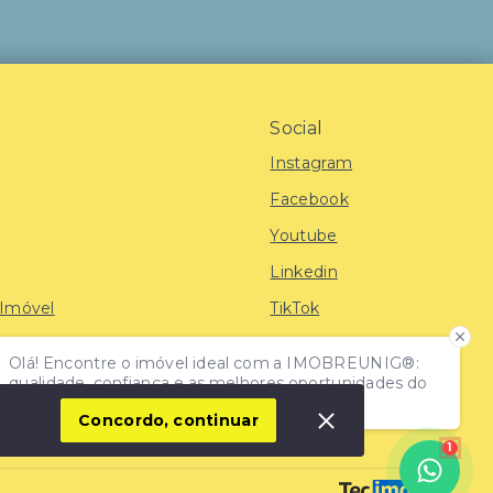
Social
Instagram
Facebook
Youtube
Linkedin
 Imóvel
TikTok
Olá! Encontre o imóvel ideal com a IMOBREUNIG®:
iras
qualidade, confiança e as melhores oportunidades do
mercado!
Concordo, continuar
1