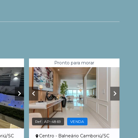
Pronto para morar
Ref.:
AP-4869
VENDA
riú/SC
Centro - Balneário Camboriú/SC