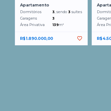
Apartamento
Apart
Dormitórios
3
, sendo
3
suítes
Dormitó
Garagens
3
Garage
Área Privativa
139
m²
Área Pri
R$1.890.000,00
R$4.5