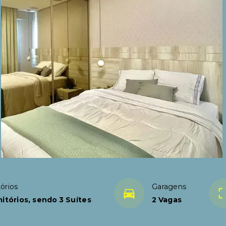
órios
Garagens
itórios, sendo 3 Suítes
2 Vagas