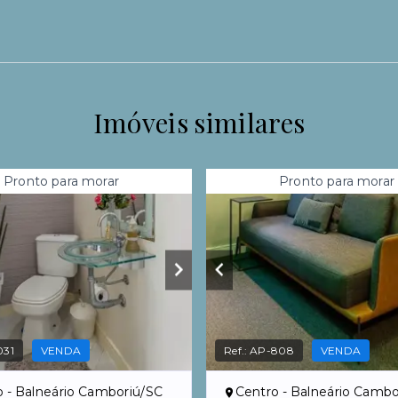
Imóveis similares
Pronto para morar
Pronto para morar
031
VENDA
Ref.:
AP-808
VENDA
o - Balneário Camboriú/SC
Centro - Balneário Cambo