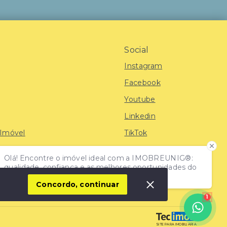
Social
Instagram
Facebook
Youtube
Linkedin
 Imóvel
TikTok
Olá! Encontre o imóvel ideal com a IMOBREUNIG®:
iras
qualidade, confiança e as melhores oportunidades do
mercado!
Concordo, continuar
1
SITE PARA IMOBILIARIA