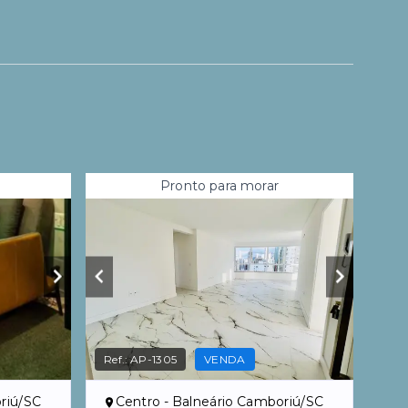
Pronto para morar
Ref.:
AP-1305
VENDA
riú/SC
Centro - Balneário Camboriú/SC