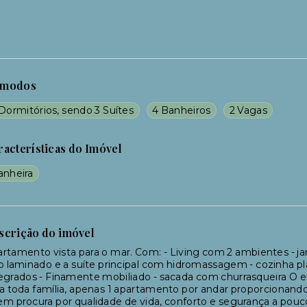
modos
Dormitórios, sendo 3 Suítes
4 Banheiros
2 Vagas
racterísticas do Imóvel
anheira
scrição do imóvel
rtamento vista para o mar. Com: - Living com 2 ambientes - ja
o laminado e a suíte principal com hidromassagem - cozinha 
egrados - Finamente mobiliado - sacada com churrasqueira O
a toda família, apenas 1 apartamento por andar proporcionando
m procura por qualidade de vida, conforto e segurança a pou