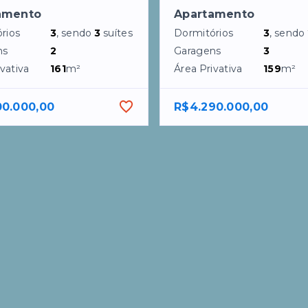
amento
Apartamento
rios
3
, sendo
3
suítes
Dormitórios
3
, sendo
ns
2
Garagens
3
vativa
161
m²
Área Privativa
159
m²
00.000,00
R$4.290.000,00