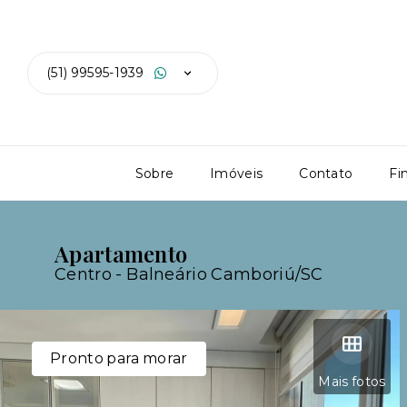
(51) 99595-1939
Sobre
Imóveis
Contato
Fi
Apartamento
Centro - Balneário Camboriú/SC
Pronto para morar
Mais fotos