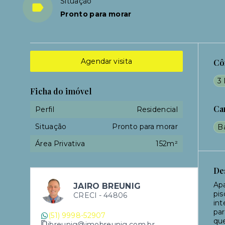
Situação
Pronto para morar
Agendar visita
Cô
3 
Ficha do imóvel
Ca
Perfil
Residencial
Situação
Pronto para morar
B
Área Privativa
152m²
De
Apa
JAIRO BREUNIG
pis
CRECI -
44806
int
par
(51) 9998-52907
que
jbreunig@imobreunig.com.br