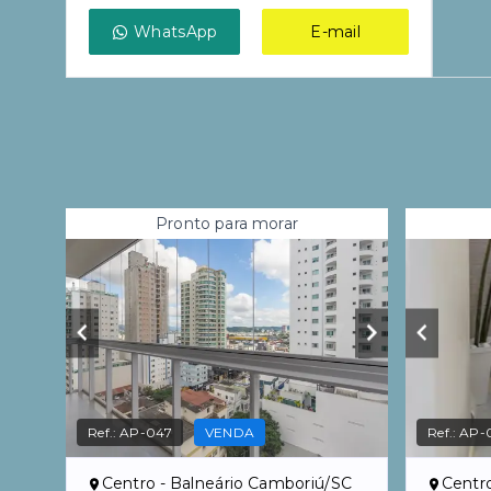
WhatsApp
E-mail
Pronto para morar
Ref.:
AP-047
VENDA
Ref.:
AP-
Centro - Balneário Camboriú/SC
Centr