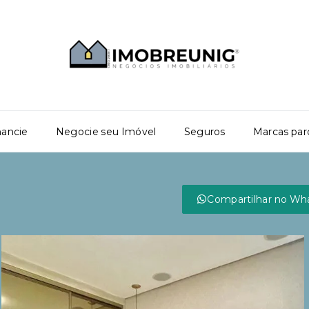
nancie
Negocie seu Imóvel
Seguros
Marcas par
Compartilhar no Wh