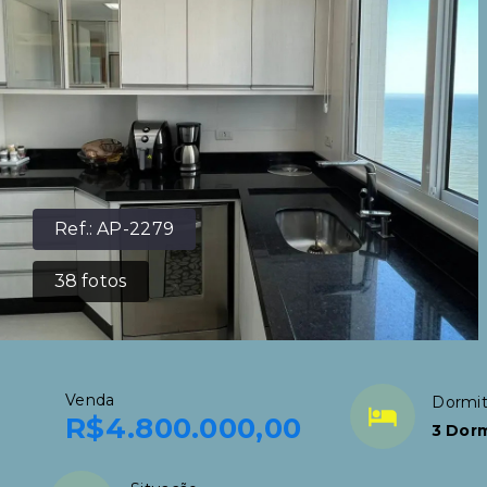
Ref.:
AP-2279
38
fotos
Venda
Dormit
R$4.800.000,00
3 Dorm