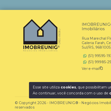
IMOBREUNIG® 
Imobiliários
Rua Marechal Flo
Galeria Farah, C
Sul/RS, 9681005
(51) 99595-1
(51) 99985-2
Ver e-mail
Esse site utiliza
cookies
, que possibilitam
Ao continuar, você concorda com o uso de
© Copyright 2026 - IMOBREUNIG® - Negócios Imobiliár
reservados