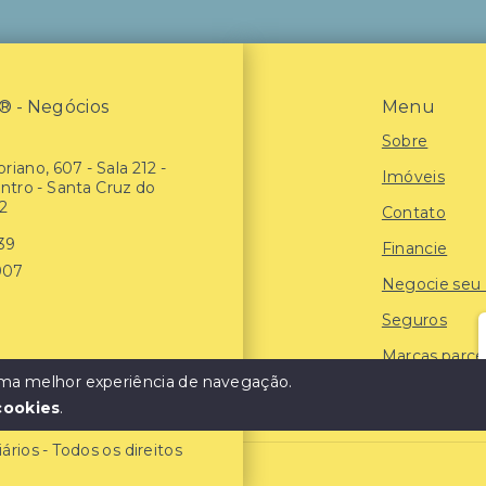
- Negócios
Menu
Sobre
riano, 607 - Sala 212 -
Imóveis
entro - Santa Cruz do
2
Contato
939
Financie
907
Negocie seu
Seguros
Marcas parce
 uma melhor experiência de navegação.
Blog
cookies
.
ios - Todos os direitos