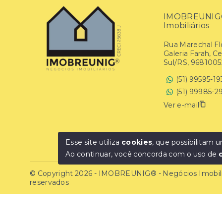
IMOBREUNIG® 
Imobiliários
Rua Marechal Flo
Galeria Farah, C
Sul/RS, 9681005
(51) 99595-1
(51) 99985-2
Ver e-mail
Esse site utiliza
cookies
, que possibilitam
Ao continuar, você concorda com o uso de
© Copyright 2026 - IMOBREUNIG® - Negócios Imobiliár
reservados