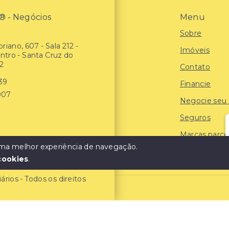
- Negócios
Menu
Sobre
riano, 607 - Sala 212 -
Imóveis
entro - Santa Cruz do
2
Contato
939
Financie
907
Negocie seu
Seguros
Marcas parce
 uma melhor experiência de navegação.
Blog
cookies
.
ios - Todos os direitos