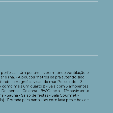
erfeita. - Um por andar. permitindo ventilação e
mar e ilha. - A poucos metros da praia, tendo sido
itindo a magnifica visao do mar Possuindo: - 3
do como mais um quartos) - Sala com 3 ambientes
ia - Despensa - Cozinha - BWC social - 12º pavimento
a - Sauna - Salão de festas - Sala Gourmet -
la) - Entrada para banhistas com lava pés e box de