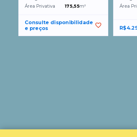
Área Privativa
175,55
m²
Área Pri
Consulte disponibilidade 
R$4.2
e preços