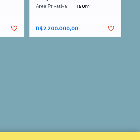
Área Privativa
160
m²
R$2.200.000,00