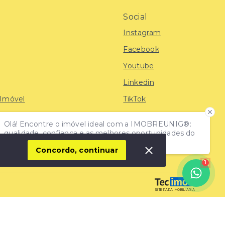
Social
Instagram
Facebook
Youtube
Linkedin
 Imóvel
TikTok
Olá! Encontre o imóvel ideal com a IMOBREUNIG®:
iras
qualidade, confiança e as melhores oportunidades do
mercado!
Concordo, continuar
1
SITE PARA IMOBILIARIA