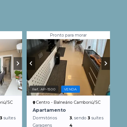
Pronto para morar
Ref.:
AP-1500
VENDA
riú/SC
Centro - Balneário Camboriú/SC
Apartamento
3
suítes
Dormitórios
3
, sendo
3
suítes
Garagens
4