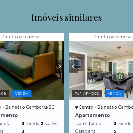
Imóveis similares
Pronto para morar
Pronto para morar
808
VENDA
Ref.:
AP-1202
VENDA
o - Balneário Camboriú/SC
Centro - Balneário Cambo
amento
Apartamento
rios
3
, sendo
2
suítes
Dormitórios
3
, sendo
ns
3
Garagens
5