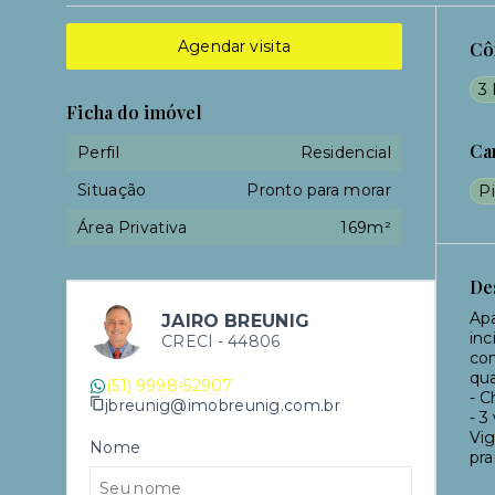
Agendar visita
Cô
3 
Ficha do imóvel
Ca
Perfil
Residencial
Situação
Pronto para morar
Pi
Área Privativa
169m²
De
Apa
JAIRO BREUNIG
inc
CRECI -
44806
con
qua
(51) 9998-52907
- C
jbreunig@imobreunig.com.br
- 3
Vig
Nome
pra