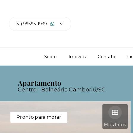
(51) 99595-1939
Sobre
Imóveis
Contato
Fi
Apartamento
Centro - Balneário Camboriú/SC
Pronto para morar
Mais fotos