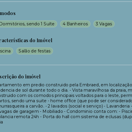
modos
Dormitórios, sendo 1 Suíte
4 Banheiros
3 Vagas
racterísticas do Imóvel
scina
Salão de festas
scrição do imóvel
rtamento em predio construido pela Embraed, em localização p
idencia de sol durante todo o dia. - Vista maravilhosa da praia, 
struido com os comodos principais voltados para o leste, perm
rtos, sendo uma suite - home office (que pode ser considera
hurrasqueira a carvão. - 2 lavados (social e serviço) - Lavander
 vagas de garagem - Mobiliado - Condominio conta com: - Piscin
ilancia remota 24h - Porta do hall com sistema de eclusas (dup
ia