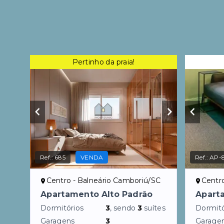
Pertinho da praia!
Ref.:
685
VENDA
Ref.:
AP-
Centro - Balneário Camboriú/SC
Centr
Apartamento Alto Padrão
Apart
Dormitórios
3
, sendo
3
suítes
Dormitó
Garagens
3
Garage