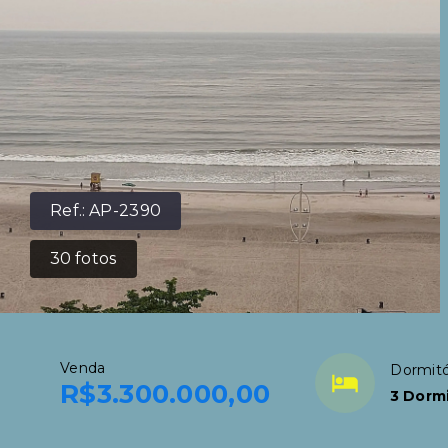
Ref.:
AP-2390
30
fotos
Venda
Dormitó
R$3.300.000,00
3 Dormi