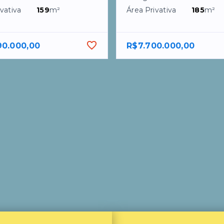
vativa
159
m²
Área Privativa
185
m²
90.000,00
R$7.700.000,00