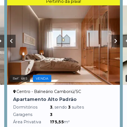
Pertinho da praia!
Ref.:
685
VENDA
Centro - Balneário Camboriú/SC
Apartamento Alto Padrão
Dormitórios
3
, sendo
3
suítes
Garagens
3
Área Privativa
175,55
m²