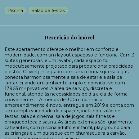
Piscina
Salão de festas
Descrição do imóvel
Este apartamento oferece o melhor em conforto e
modernidade, com um layout espaçoso e funcional Com 3
suítes generosas, e um lavabo, cada espaço foi
meticulosamente projetado para proporcionar praticidade
e estilo. O living integrado com uma churrasqueira à gás
conecta harmoniosamente a sala de estar e a sala de
jantar, criando um ambiente amplo e convidativo com
179,55 m² privativos. A área de serviço, discreta e
funcional, atende às necessidades do dia a dia de forma
conveniente. ㅤㅤㅤㅤㅤㅤㅤㅤㅤㅤㅤㅤㅤㅤㅤㅤㅤㅤㅤㅤㅤㅤㅤㅤㅤㅤㅤㅤㅤㅤ A menos de 300m do mar, o
empreendimento é novo, entregue em 2019 e conta com
uma ampla variedade de espaços, incluindo salão de
festas, sala de cinema, sala de jogos, sala fitness e
brinquedoteca e sauna. As áreas externas são igualmente
cativantes, com piscina adulto e infantil, playground para
as crianças e um quiosque com churrasqueira a carvão,
perfeito para encontros ao ar livre. ㅤㅤㅤㅤㅤㅤㅤㅤㅤㅤㅤㅤ