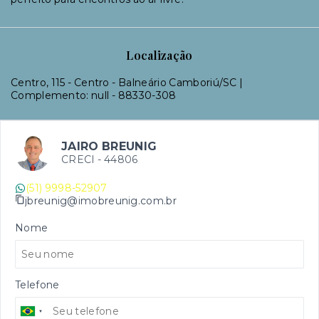
Localização
Centro, 115 - Centro - Balneário Camboriú/SC |
Complemento: null
- 88330-308
JAIRO BREUNIG
CRECI -
44806
(51) 9998-52907
jbreunig@imobreunig.com.br
Nome
Telefone