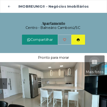
IMOBREUNIG® - Negócios Imobiliários
Apartamento
Centro - Balneário Camboriú/SC
Compartilhar
Pronto para morar
Mais fotos