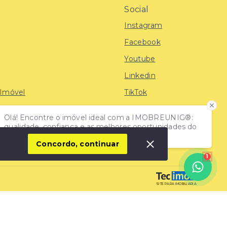
Social
Instagram
Facebook
Youtube
Linkedin
 Imóvel
TikTok
Olá! Encontre o imóvel ideal com a IMOBREUNIG®:
iras
qualidade, confiança e as melhores oportunidades do
mercado!
Concordo, continuar
1
SITE PARA IMOBILIARIA