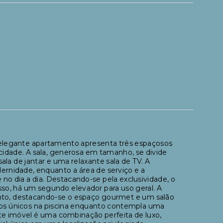
 elegante apartamento apresenta três espaçosos
acidade. A sala, generosa em tamanho, se divide
a de jantar e uma relaxante sala de TV. A
rnidade, enquanto a área de serviço e a
 dia a dia. Destacando-se pela exclusividade, o
isso, há um segundo elevador para uso geral. A
ento, destacando-se o espaço gourmet e um salão
os únicos na piscina enquanto contempla uma
te imóvel é uma combinação perfeita de luxo,