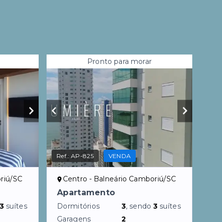
Pronto para morar
Ref.:
AP-825
VENDA
riú/SC
Centro - Balneário Camboriú/SC
Apartamento
3
suítes
Dormitórios
3
, sendo
3
suítes
Garagens
2