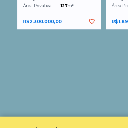
Área Privativa
127
m²
Área Pri
R$2.300.000,00
R$1.8