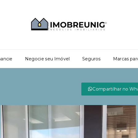
nancie
Negocie seu Imóvel
Seguros
Marcas par
Compartilhar no Wh