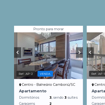
Pronto para morar
Ref.:
AP-2
VENDA
Ref.:
AP-
Centro - Balneário Camboriú/SC
Centr
Apartamento
Apart
Dormitórios
3
, sendo
3
suítes
Dormitó
Garagens
2
Garage