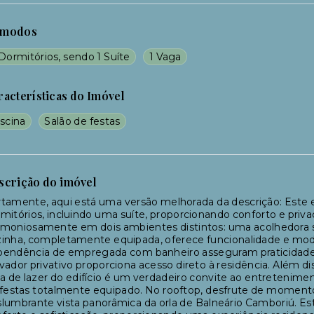
modos
Dormitórios, sendo 1 Suíte
1 Vaga
racterísticas do Imóvel
scina
Salão de festas
scrição do imóvel
tamente, aqui está uma versão melhorada da descrição: Este
mitórios, incluindo uma suíte, proporcionando conforto e priv
moniosamente em dois ambientes distintos: uma acolhedora sal
inha, completamente equipada, oferece funcionalidade e mode
endência de empregada com banheiro asseguram praticidade no
vador privativo proporciona acesso direto à residência. Além d
a de lazer do edifício é um verdadeiro convite ao entretenim
festas totalmente equipado. No rooftop, desfrute de moment
lumbrante vista panorâmica da orla de Balneário Camboriú. Es