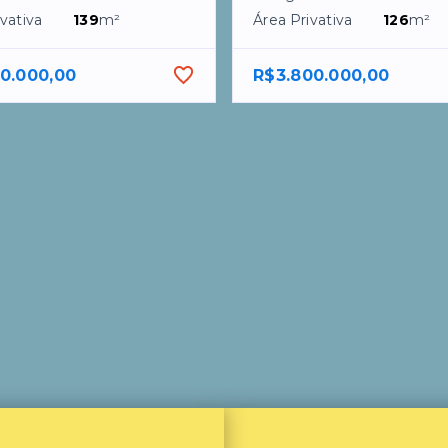
vativa
139
m²
Área Privativa
126
m²
90.000,00
R$3.800.000,00