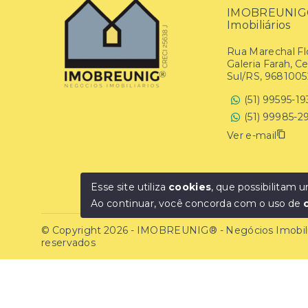
IMOBREUNIG® 
Imobiliários
Rua Marechal Flo
Galeria Farah, C
Sul/RS, 9681005
(51) 99595-1
(51) 99985-2
Ver e-mail
Esse site utiliza
cookies
, que possibilitam
Ao continuar, você concorda com o uso de
© Copyright 2026 - IMOBREUNIG® - Negócios Imobiliár
reservados