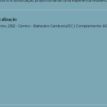
forto e sofisticação, proporcionando uma experiência residenci
calização
tro, 2552 - Centro - Balneário Camboriú/SC | Complemento: 6