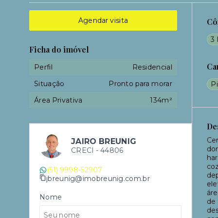
Agendar visita
Cô
3 
Ficha do imóvel
Ca
Perfil
Residencial
Situação
Pronto para morar
Pi
Área Privativa
134m²
De
Cer
JAIRO BREUNIG
dor
CRECI -
44806
har
coz
(51) 9998-52907
dep
jbreunig@imobreunig.com.br
ele
áre
Nome
de 
des