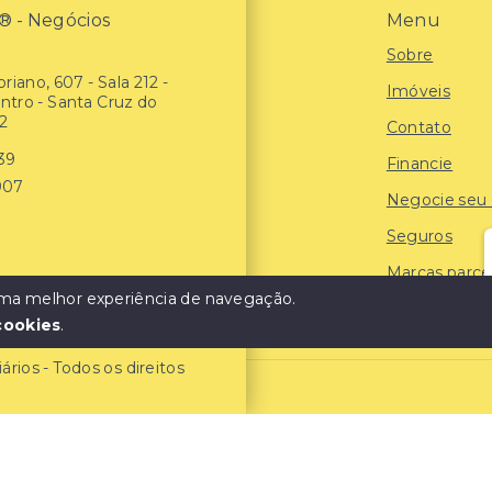
- Negócios
Menu
Sobre
riano, 607 - Sala 212 -
Imóveis
entro - Santa Cruz do
2
Contato
939
Financie
907
Negocie seu
Seguros
Marcas parce
 uma melhor experiência de navegação.
Blog
cookies
.
ios - Todos os direitos