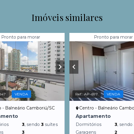
Imóveis similares
Pronto para morar
Pronto para morar
047
VENDA
Ref.:
AP-697
VENDA
o - Balneário Camboriú/SC
Centro - Balneário Cambo
amento
Apartamento
rios
3
, sendo
3
suítes
Dormitórios
3
, sendo
ns
3
Garagens
2