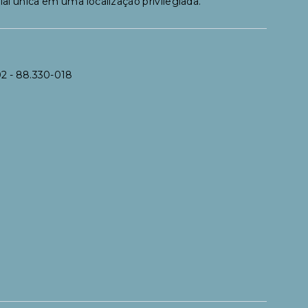
al única em uma localização privilegiada.
02
- 88.330-018