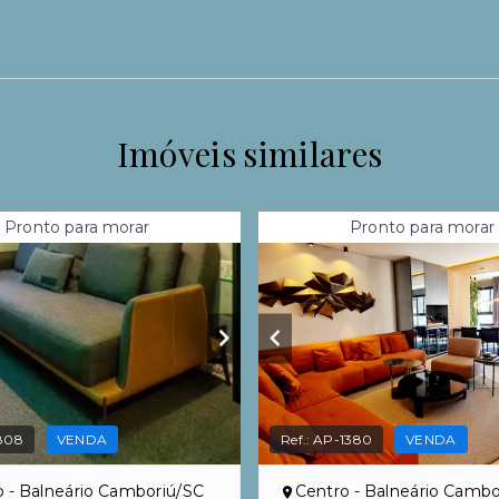
Imóveis similares
Pronto para morar
Pronto para morar
808
VENDA
Ref.:
AP-1380
VENDA
o - Balneário Camboriú/SC
Centro - Balneário Cambo