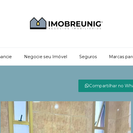
nancie
Negocie seu Imóvel
Seguros
Marcas par
Compartilhar no Wh