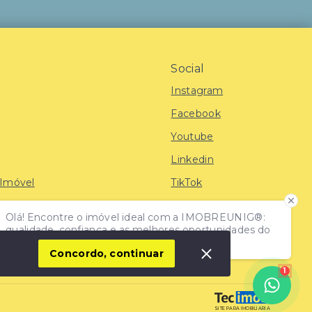
Social
Instagram
Facebook
Youtube
Linkedin
 Imóvel
TikTok
Olá! Encontre o imóvel ideal com a IMOBREUNIG®:
iras
qualidade, confiança e as melhores oportunidades do
mercado!
Concordo, continuar
1
SITE PARA IMOBILIARIA