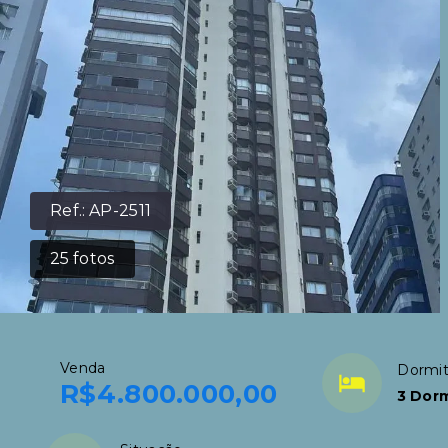
Ref.:
AP-2511
25
fotos
Venda
Dormit
R$4.800.000,00
3 Dorm