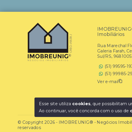
IMOBREUNIG® 
Imobiliários
Rua Marechal Flo
Galeria Farah, C
Sul/RS, 9681005
(51) 99595-1
(51) 99985-2
Ver e-mail
Esse site utiliza
cookies
, que possibilitam
Ao continuar, você concorda com o uso de
© Copyright 2026 - IMOBREUNIG® - Negócios Imobiliár
reservados