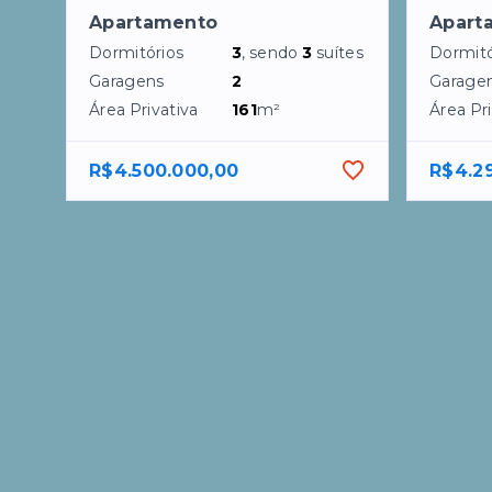
Apartamento
Apart
Dormitórios
3
, sendo
3
suítes
Dormitó
Garagens
2
Garage
Área Privativa
161
m²
Área Pri
R$4.500.000,00
R$4.2