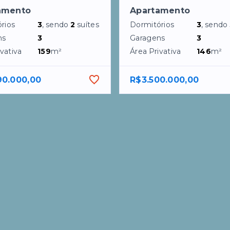
amento
Apartamento
rios
3
, sendo
2
suítes
Dormitórios
3
, sendo
ns
3
Garagens
3
vativa
159
m²
Área Privativa
146
m²
90.000,00
R$3.500.000,00