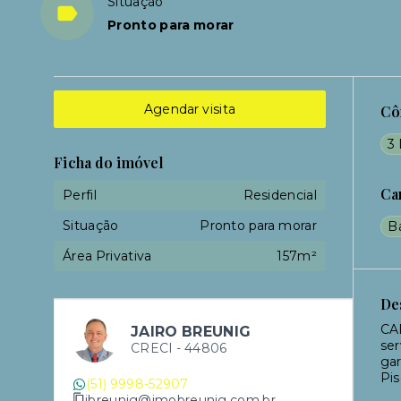
Situação
Pronto para morar
Agendar visita
Cô
3 
Ficha do imóvel
Ca
Perfil
Residencial
Situação
Pronto para morar
B
Área Privativa
157m²
De
CA
JAIRO BREUNIG
ser
CRECI -
44806
ga
Pis
(51) 9998-52907
jbreunig@imobreunig.com.br