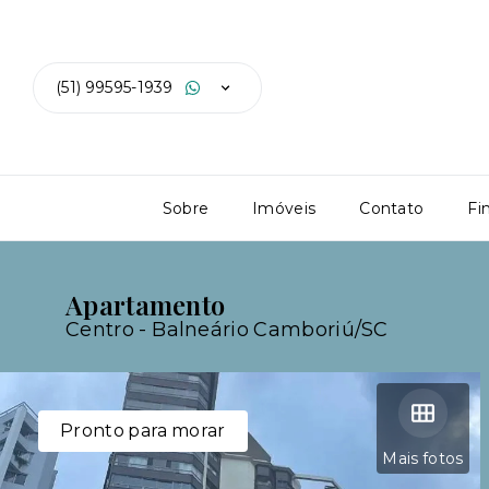
(51) 99595-1939
Sobre
Imóveis
Contato
Fi
Apartamento
Centro - Balneário Camboriú/SC
Pronto para morar
Mais fotos