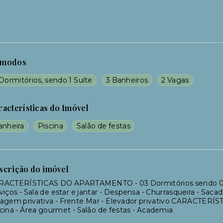
modos
Dormitórios, sendo 1 Suíte
3 Banheiros
2 Vagas
racterísticas do Imóvel
anheira
Piscina
Salão de festas
scrição do imóvel
RACTERÍSTICAS DO APARTAMENTO - 03 Dormitórios sendo 01 suí
viços - Sala de estar e jantar - Despensa - Churrasqueira - Sac
ragem privativa - Frente Mar - Elevador privativo CARACTE
cina - Área gourmet - Salão de festas - Academia