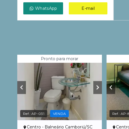
WhatsApp
E-mail
Pronto para morar
Ref.:
AP-031
VENDA
Ref.:
AP-
Centro - Balneário Camboriú/SC
Centr