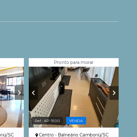
Pronto para morar
Ref.:
AP-1500
VENDA
riú/SC
Centro - Balneário Camboriú/SC