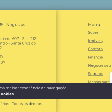
- Negócios
Menu
Sobre
riano, 607 - Sala 212 -
Imóveis
entro - Santa Cruz do
2
Contato
939
Financie
907
Negocie seu
Seguros
Marcas parce
 uma melhor experiência de navegação.
Blog
cookies
.
ios - Todos os direitos