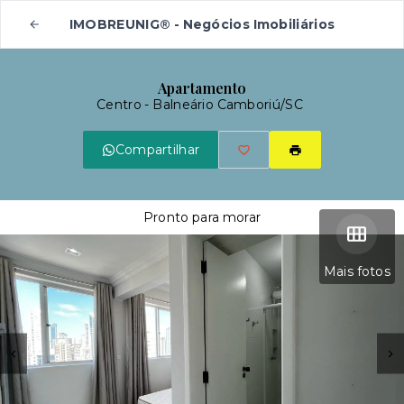
IMOBREUNIG® - Negócios Imobiliários
Apartamento
Centro - Balneário Camboriú/SC
Compartilhar
Pronto para morar
Mais fotos