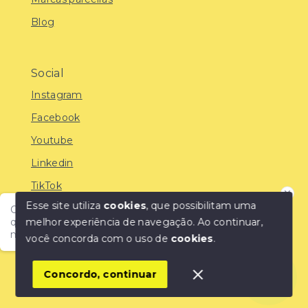
Blog
Social
Instagram
Facebook
Youtube
Linkedin
TikTok
Esse site utiliza
cookies
, que possibilitam uma
Olá! Encontre o imóvel ideal com a IMOBREUNIG®:
melhor experiência de navegação.
Ao continuar,
qualidade, confiança e as melhores oportunidades do
mercado!
você concorda com o uso de
cookies
.
© Copyright 2026 - IMOBREUNIG® - Negócios
Imobiliários - Todos os direitos reservados
1
Concordo, continuar
SITE PARA IMOBILIARIA