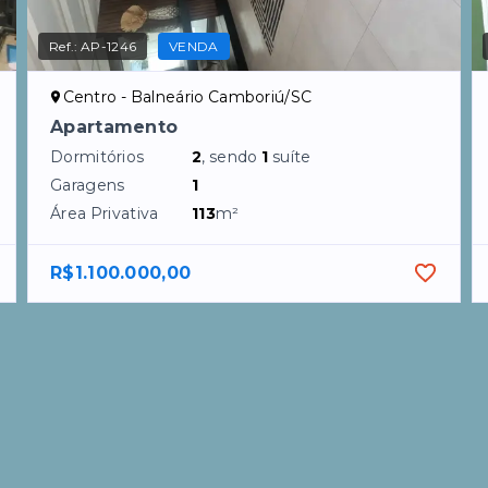
Ref.:
AP-1246
VENDA
Centro - Balneário Camboriú/SC
Apartamento
Dormitórios
2
, sendo
1
suíte
Garagens
1
Área Privativa
113
m²
R$1.100.000,00