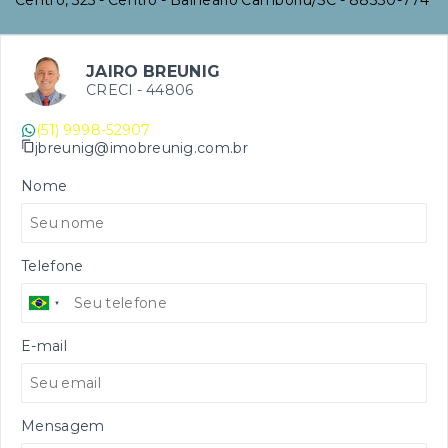
Centro, 325 - Centro - Balneário Camboriú/SC
- 88330-774
JAIRO BREUNIG
CRECI -
44806
(51) 9998-52907
jbreunig@imobreunig.com.br
Nome
Telefone
E-mail
Mensagem