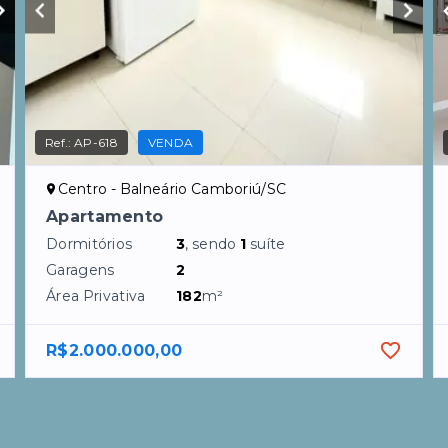
Ref.:
AP-618
VENDA
Centro - Balneário Camboriú/SC
Apartamento
Dormitórios
3
, sendo
1
suíte
Garagens
2
Área Privativa
182
m²
R$2.000.000,00