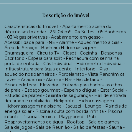
Descrição do imóvel
Características do Imóvel: - Apartamento acima do
décimo sexto andar - 261,04 m² - 04 Suítes - 05 Banheiros
- 03 Vagas privativas - Acabamento em gesso -
Acessibilidade para PNE - Alarme - Aquecimento a Gás -
Área de Serviço - Banheira Hidromassagem -
Churrasqueira - Circuito Tv - Closet - Cozinha - Despensa -
Escritório - Espera para split - Fechadura com senha na
porta de entrada - Gás Individual - Hidrômetro Individual -
Infraestrutura para água quente - Interfone - Piso
aquecido nos banheiros - Porcelanato - Vista Panorâmica
Lazer: - Academia - Alarme - Bar - Bicicletário -
Brinquedoteca - Elevador - Entrada para banhistas e box
de praia - Espaço gourmet - Espelho d'água - Estar Social -
Estúdio de pilates - Guarita de segurança - Hall de entrada
decorado e mobiliado - Heliponto - Hidromassagem -
Hidromassagem na piscina - Jacuzzi - Lounge - Painéis de
energia solar - Piscina adulta com borda infinita - Piscina
infantil - Piscina térmica - Playground - Pub -
Reaproveitamento de água - Rooftop - Sala de games -
Sala de jogos - Sala de Reunião - Salão de festas - Sauna -