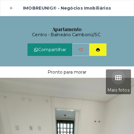
IMOBREUNIG® - Negócios Imobiliários
Apartamento
Centro - Balneário Camboriú/SC
Compartilhar
Pronto para morar
Mais fotos