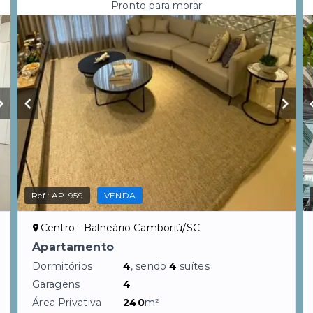
Pronto para morar
Ref.:
AP-959
VENDA
Centro - Balneário Camboriú/SC
Apartamento
Dormitórios
4
, sendo
4
suítes
Garagens
4
Área Privativa
240
m²