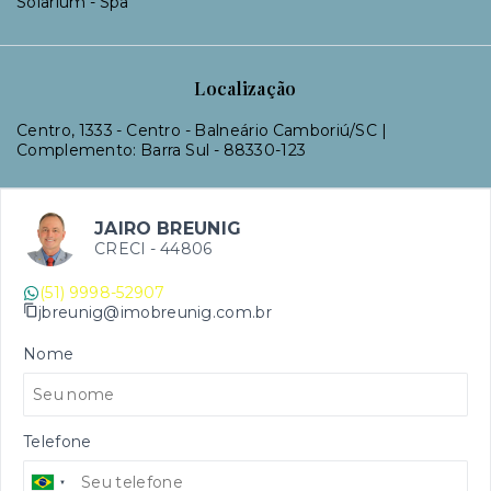
Solarium - Spa
Localização
Centro, 1333 - Centro - Balneário Camboriú/SC |
Complemento: Barra Sul
- 88330-123
JAIRO BREUNIG
CRECI -
44806
(51) 9998-52907
jbreunig@imobreunig.com.br
Nome
Telefone