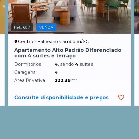
Ref.:
687
VENDA
Centro - Balneário Camboriú/SC
Apartamento Alto Padrão Diferenciado
com 4 suítes e terraço
Dormitórios
4
, sendo
4
suítes
Garagens
4
Área Privativa
222,39
m²
Consulte disponibilidade e preços