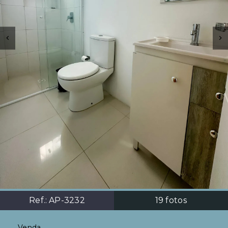
Ref.:
AP-3232
19
fotos
Venda