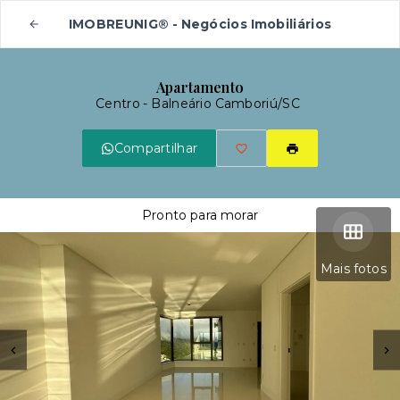
IMOBREUNIG® - Negócios Imobiliários
Apartamento
Centro - Balneário Camboriú/SC
Compartilhar
Pronto para morar
Mais fotos