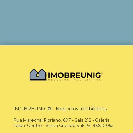
IMOBREUNIG® - Negócios Imobiliários
Rua Marechal Floriano, 607 - Sala 212 - Galeria
Farah, Centro - Santa Cruz do Sul/RS, 96810052