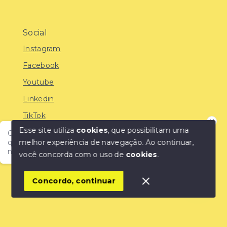
Social
Instagram
Facebook
Youtube
Linkedin
TikTok
Esse site utiliza
cookies
, que possibilitam uma
Olá! Encontre o imóvel ideal com a IMOBREUNIG®:
melhor experiência de navegação.
Ao continuar,
qualidade, confiança e as melhores oportunidades do
mercado!
você concorda com o uso de
cookies
.
© Copyright 2026 - IMOBREUNIG® - Negócios
Imobiliários - Todos os direitos reservados
1
Concordo, continuar
SITE PARA IMOBILIARIA