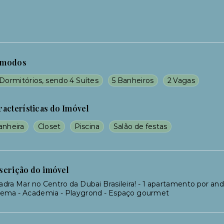
modos
Dormitórios, sendo 4 Suítes
5 Banheiros
2 Vagas
racterísticas do Imóvel
anheira
Closet
Piscina
Salão de festas
scrição do imóvel
dra Mar no Centro da Dubai Brasileira! - 1 apartamento por andar
nema - Academia - Playgrond - Espaço gourmet