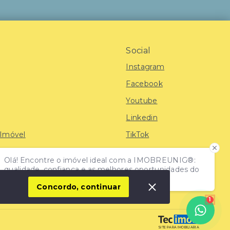
Social
Instagram
Facebook
Youtube
Linkedin
 Imóvel
TikTok
Olá! Encontre o imóvel ideal com a IMOBREUNIG®:
iras
qualidade, confiança e as melhores oportunidades do
mercado!
Concordo, continuar
1
SITE PARA IMOBILIARIA