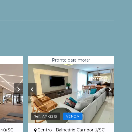
Pronto para morar
Ref.:
AP-2218
VENDA
riú/SC
Centro - Balneário Camboriú/SC