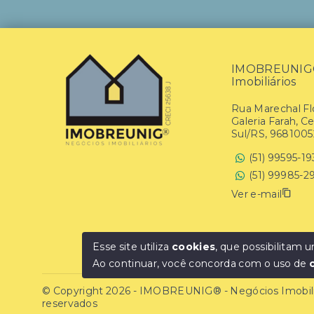
IMOBREUNIG® 
Imobiliários
Rua Marechal Flo
Galeria Farah, C
Sul/RS, 9681005
(51) 99595-1
(51) 99985-2
Ver e-mail
Esse site utiliza
cookies
, que possibilitam
Ao continuar, você concorda com o uso de
© Copyright 2026 - IMOBREUNIG® - Negócios Imobiliár
reservados