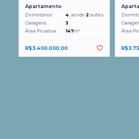
Apartamento
Apart
Dormitórios
4
, sendo
2
suítes
Dormitó
Garagens
3
Garage
Área Privativa
147
m²
Área Pri
R$3.400.000,00
R$3.7