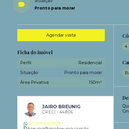
Situação
Pronto para morar
Agendar visita
Cô
4 
Ficha do imóvel
Ca
Perfil
Residencial
Situação
Pronto para morar
B
Área Privativa
150m²
De
Qua
JAIRO BREUNIG
Ci
CRECI -
44806
(51) 9998-52907
jbreunig@imobreunig.com.br