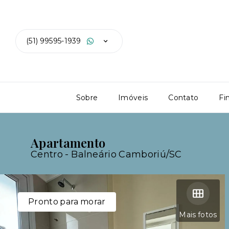
(51) 99595-1939
Sobre
Imóveis
Contato
Fi
Apartamento
Centro - Balneário Camboriú/SC
Pronto para morar
Mais fotos