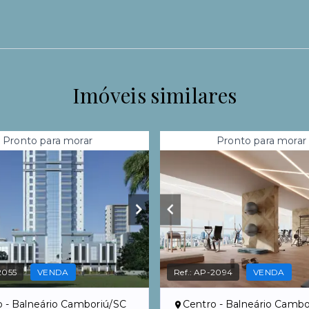
Imóveis similares
Pronto para morar
Pronto para morar
2055
VENDA
Ref.:
AP-2094
VENDA
o - Balneário Camboriú/SC
Centro - Balneário Cambo