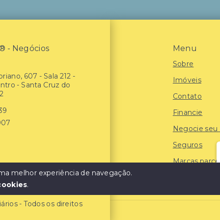
- Negócios
Menu
Sobre
riano, 607 - Sala 212 -
Imóveis
entro - Santa Cruz do
2
Contato
939
Financie
907
Negocie seu
Seguros
Marcas parce
 uma melhor experiência de navegação.
Blog
cookies
.
ios - Todos os direitos