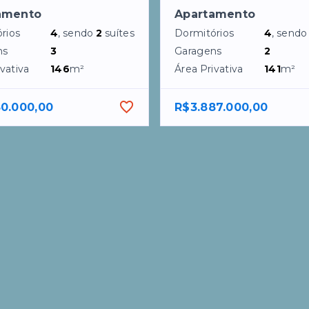
amento
Apartamento
rios
4
, sendo
2
suítes
Dormitórios
4
, send
ns
3
Garagens
2
vativa
146
m²
Área Privativa
141
m²
50.000,00
R$3.887.000,00