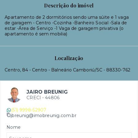
Descrição do imóvel
Apartamento de 2 dormitórios sendo uma súite e 1 vaga
de garagem - Centro -Cozinha -Banheiro Social -Sala de
estar -Área de Serviço -1 Vaga de garagem privativa (o
apartamento é sem mobilia)
Localização
Centro, 84 - Centro - Balneário Camboriú/SC
- 88330-762
JAIRO BREUNIG
CRECI -
44806
(51) 9998-52907
jbreunig@imobreunig.com.br
Nome