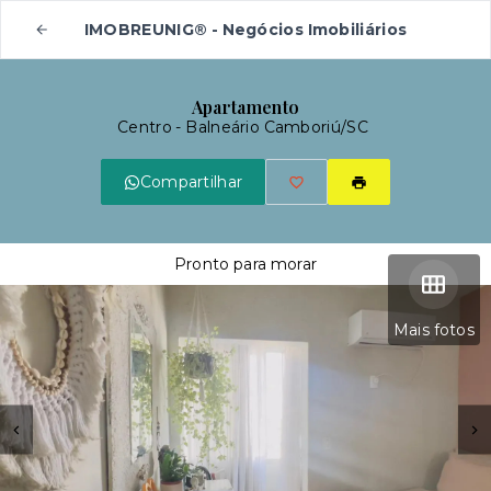
IMOBREUNIG® - Negócios Imobiliários
Apartamento
Centro - Balneário Camboriú/SC
Compartilhar
Pronto para morar
Mais fotos