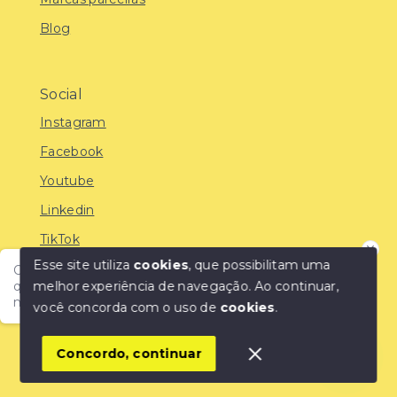
Blog
Social
Instagram
Facebook
Youtube
Linkedin
TikTok
Esse site utiliza
cookies
, que possibilitam uma
Olá! Encontre o imóvel ideal com a IMOBREUNIG®:
melhor experiência de navegação.
Ao continuar,
qualidade, confiança e as melhores oportunidades do
mercado!
você concorda com o uso de
cookies
.
© Copyright 2026 - IMOBREUNIG® - Negócios
Imobiliários - Todos os direitos reservados
1
Concordo, continuar
SITE PARA IMOBILIARIA