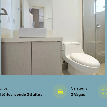
órios
Garagens
itórios, sendo 3 Suítes
3 Vagas