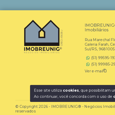
IMOBREUNIG® 
Imobiliários
Rua Marechal Flo
Galeria Farah, C
Sul/RS, 9681005
(51) 99595-1
(51) 99985-2
Ver e-mail
Esse site utiliza
cookies
, que possibilitam
Ao continuar, você concorda com o uso de
© Copyright 2026 - IMOBREUNIG® - Negócios Imobiliár
reservados