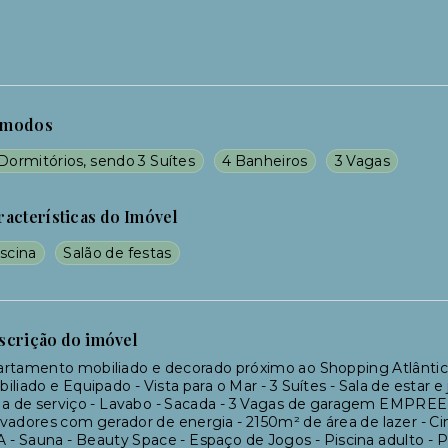
modos
Dormitórios, sendo 3 Suítes
4 Banheiros
3 Vagas
racterísticas do Imóvel
scina
Salão de festas
scrição do imóvel
artamento mobiliado e decorado próximo ao Shopping Atlânti
iliado e Equipado - Vista para o Mar - 3 Suítes - Sala de estar e
ea de serviço - Lavabo - Sacada - 3 Vagas de garagem EMPRE
vadores com gerador de energia - 2150m² de área de lazer - Cin
 - Sauna - Beauty Space - Espaço de Jogos - Piscina adulto - P