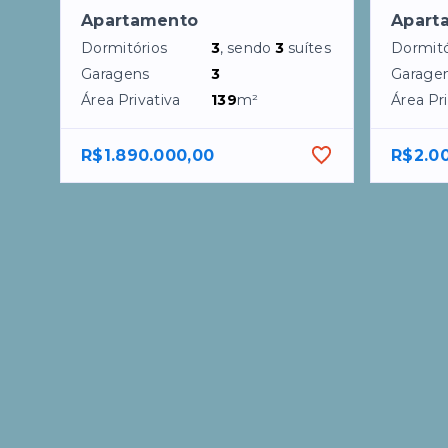
Apartamento
Apart
Dormitórios
3
, sendo
3
suítes
Dormitó
Garagens
3
Garage
Área Privativa
139
m²
Área Pri
R$1.890.000,00
R$2.0