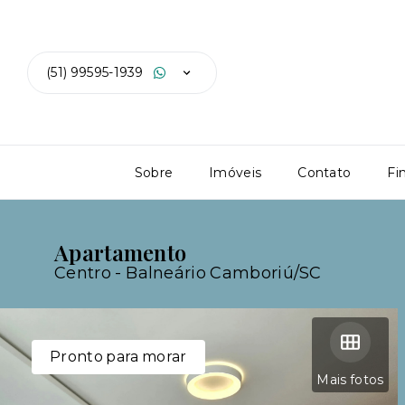
(51) 99595-1939
Sobre
Imóveis
Contato
Fi
Apartamento
Centro - Balneário Camboriú/SC
Pronto para morar
Mais fotos