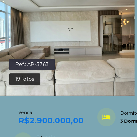
Ref.:
AP-3763
19
fotos
Venda
Dormit
R$2.900.000,00
3 Dorm