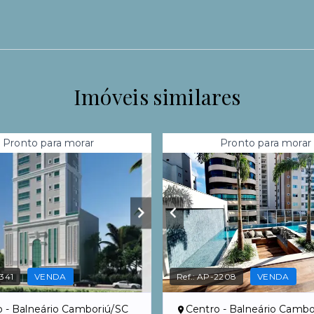
Imóveis similares
Pronto para morar
Pronto para morar
341
VENDA
Ref.:
AP-2208
VENDA
o - Balneário Camboriú/SC
Centro - Balneário Cambo