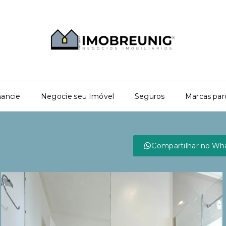
nancie
Negocie seu Imóvel
Seguros
Marcas par
Compartilhar no Wh