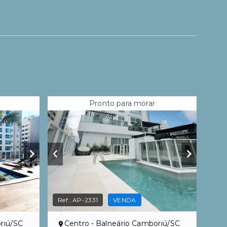
Pronto para morar
Ref.:
AP-2331
VENDA
riú/SC
Centro - Balneário Camboriú/SC