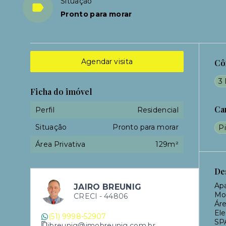
Situação
Pronto para morar
Agendar visita
Cô
3 
Ficha do imóvel
Ca
Perfil
Residencial
Situação
Pronto para morar
Pi
Área Privativa
129m²
De
Ap
JAIRO BREUNIG
Mob
CRECI -
44806
Ár
Ele
(51) 9998-52907
SPA
jbreunig@imobreunig.com.br