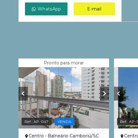
WhatsApp
E-mail
Pronto para morar
Ref.:
AP-047
VENDA
Ref.:
AP-1
Centro - Balneário Camboriú/SC
Centr