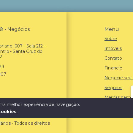
- Negócios
Menu
Sobre
riano, 607 - Sala 212 -
Imóveis
entro - Santa Cruz do
2
Contato
939
Financie
907
Negocie seu
Seguros
Marcas parce
 uma melhor experiência de navegação.
Blog
cookies
.
ios - Todos os direitos