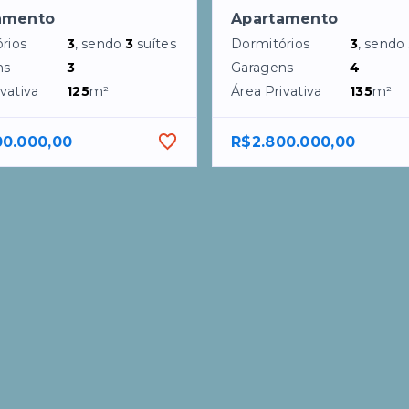
amento
Apartamento
rios
3
, sendo
3
suítes
Dormitórios
3
, sendo
ns
3
Garagens
4
vativa
125
m²
Área Privativa
135
m²
00.000,00
R$2.800.000,00