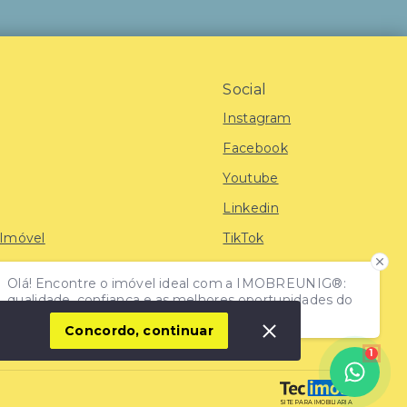
Social
Instagram
Facebook
Youtube
Linkedin
 Imóvel
TikTok
Olá! Encontre o imóvel ideal com a IMOBREUNIG®:
iras
qualidade, confiança e as melhores oportunidades do
mercado!
Concordo, continuar
1
SITE PARA IMOBILIARIA