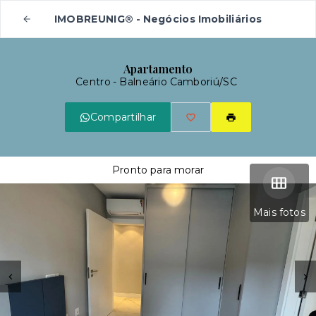
IMOBREUNIG® - Negócios Imobiliários
Apartamento
Centro - Balneário Camboriú/SC
Compartilhar
Pronto para morar
Mais fotos