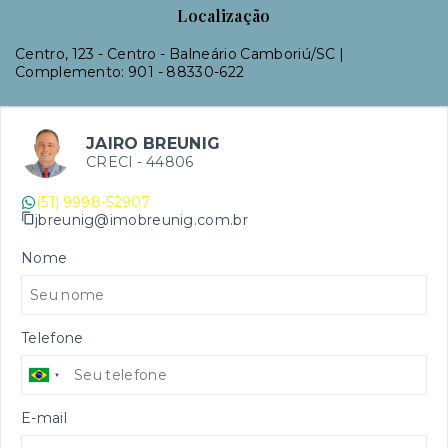
Localização
Centro, 123 - Centro - Balneário Camboriú/SC |
Complemento: 901
- 88330-622
JAIRO BREUNIG
CRECI -
44806
(51) 9998-52907
jbreunig@imobreunig.com.br
Nome
Telefone
E-mail