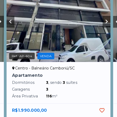
Ref.:
AP-604
VENDA
Centro - Balneário Camboriú/SC
Apartamento
Dormitórios
3
, sendo
3
suítes
Garagens
3
Área Privativa
116
m²
R$1.990.000,00