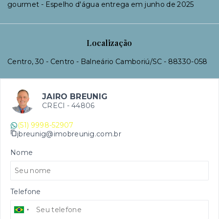
gourmet - Espelho d'água entrega em junho de 2025
Localização
Centro, 30 - Centro - Balneário Camboriú/SC
- 88330-058
JAIRO BREUNIG
CRECI -
44806
(51) 9998-52907
jbreunig@imobreunig.com.br
Nome
Telefone