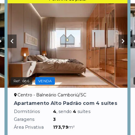
Ref.:
686
VENDA
Centro - Balneário Camboriú/SC
Apartamento Alto Padrão com 4 suítes
Dormitórios
4
, sendo
4
suítes
Garagens
3
Área Privativa
173,79
m²