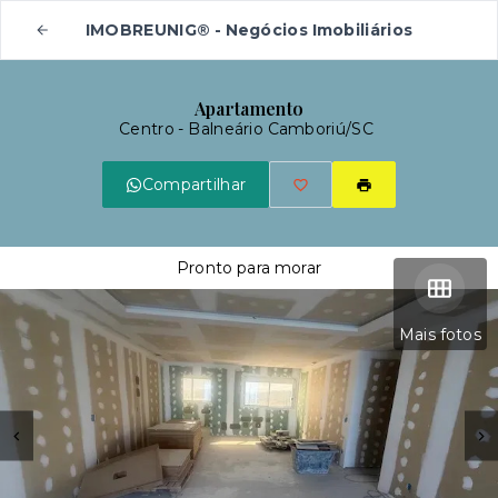
IMOBREUNIG® - Negócios Imobiliários
Apartamento
Centro - Balneário Camboriú/SC
Compartilhar
Pronto para morar
Mais fotos