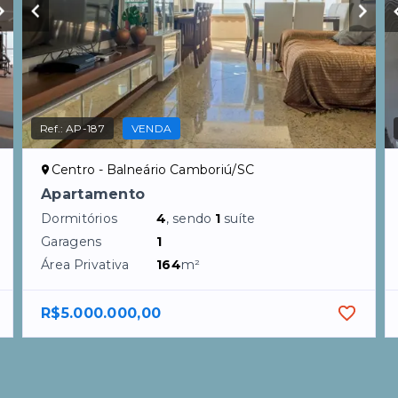
Ref.:
AP-187
VENDA
Centro - Balneário Camboriú/SC
Apartamento
Dormitórios
4
, sendo
1
suíte
Garagens
1
Área Privativa
164
m²
R$5.000.000,00