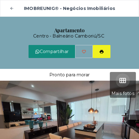
IMOBREUNIG® - Negócios Imobiliários
Apartamento
Centro - Balneário Camboriú/SC
Compartilhar
Pronto para morar
Mais fotos