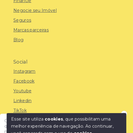
Financie
Negocie seu Imóvel
Seguros
Marcas parceiras
Blog
Social
Instagram
Facebook
Youtube
Linkedin
TikTok
Esse site utiliza
cookies
, que possibilitam uma
Olá! Encontre o imóvel ideal com a IMOBREUNIG®:
melhor experiência de navegação.
Ao continuar,
qualidade, confiança e as melhores oportunidades do
mercado!