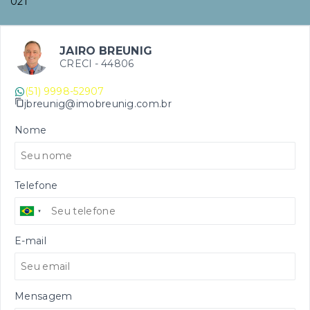
021
JAIRO BREUNIG
CRECI -
44806
(51) 9998-52907
jbreunig@imobreunig.com.br
Nome
Telefone
E-mail
Mensagem