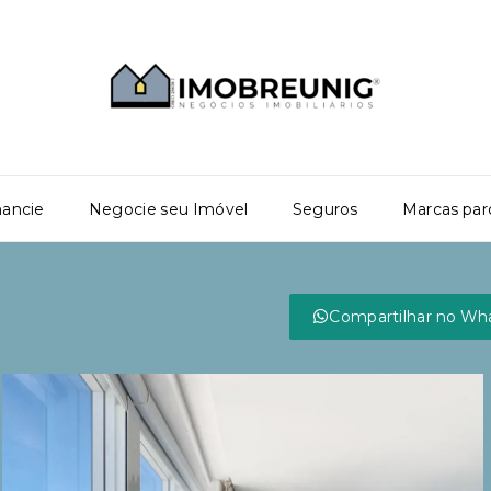
nancie
Negocie seu Imóvel
Seguros
Marcas par
Compartilhar no Wh