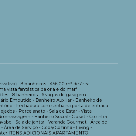
ivativa) - 8 banheiros - 456,00 m² de área
a vista fantástica da orla e do mar*
es - 8 banheiros - 6 vagas de garagem
o Embutido - Banheiro Auxiliar - Banheiro de
ritório - Fechadura com senha na porta de entrada
jados - Porcelanato - Sala de Estar - Vista
dromassagem - Banheiro Social - Closet - Cozinha
avabo - Sala de jantar - Varanda Gourmet - Área de
 - Área de Serviço - Copa/Cozinha - Living -
íte Master ITENS ADICIONAIS APARTAMENTO -