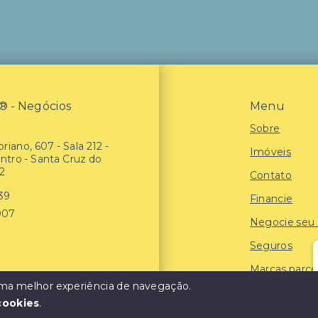
- Negócios
Menu
Sobre
riano, 607 - Sala 212 -
Imóveis
entro - Santa Cruz do
2
Contato
939
Financie
907
Negocie seu
Seguros
Marcas parce
 uma melhor experiência de navegação.
Blog
cookies
.