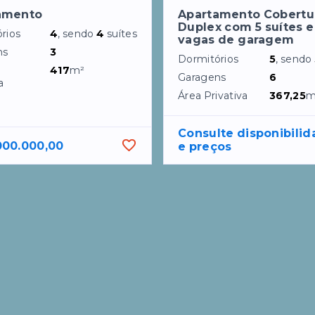
amento
Apartamento Cobertu
Duplex com 5 suítes e
rios
4
, sendo
4
suítes
vagas de garagem
ns
3
Dormitórios
5
, sendo
417
m²
Garagens
6
a
Área Privativa
367,25
m
Consulte disponibilid
000.000,00
e preços