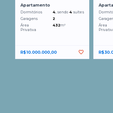
Apartamento
Apart
Dormitórios
4
, sendo
4
suítes
Dormitó
Garagens
2
Garage
Área
432
m²
Área
Privativa
Privativ
R$10.000.000,00
R$30.