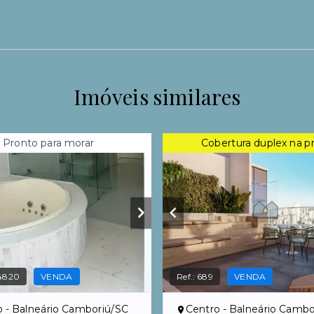
Imóveis similares
Pronto para morar
Cobertura duplex na pr
4820
VENDA
Ref.:
689
VENDA
o - Balneário Camboriú/SC
Centro - Balneário Cambo