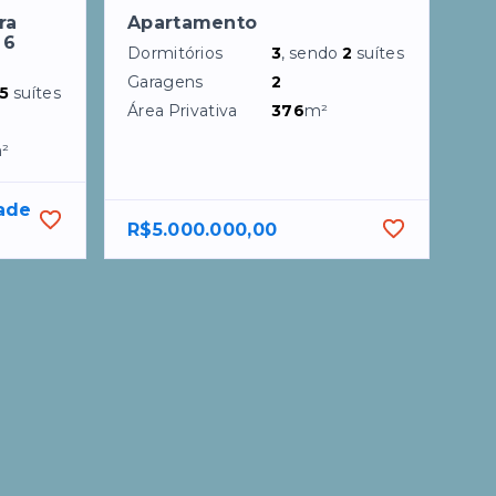
ra
Apartamento
 6
Dormitórios
3
, sendo
2
suítes
Garagens
2
5
suítes
Área Privativa
376
m²
²
ade 
R$5.000.000,00