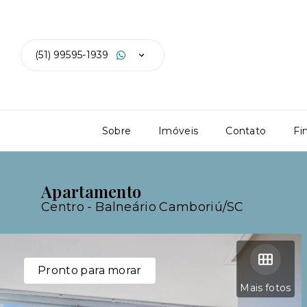
(51) 99595-1939
Sobre
Imóveis
Contato
Fi
Apartamento
Centro - Balneário Camboriú/SC
Pronto para morar
Mais fotos