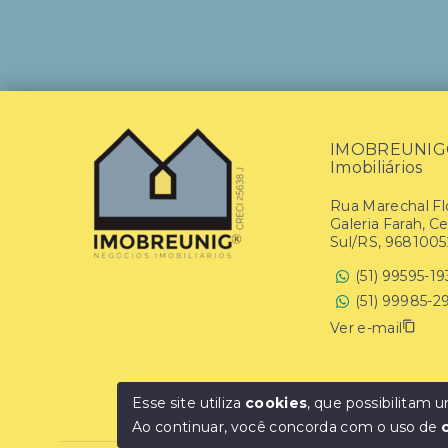
IMOBREUNIG® 
Imobiliários
Rua Marechal Flo
Galeria Farah, C
Sul/RS, 9681005
(51) 99595-1
(51) 99985-2
Ver e-mail
Esse site utiliza
cookies
, que possibilitam
Ao continuar, você concorda com o uso de