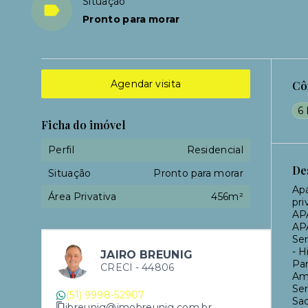
Situação
Pronto para morar
Agendar visita
Cô
6 
Ficha do imóvel
Perfil
Residencial
De
Situação
Pronto para morar
Apa
Área Privativa
456m²
pri
AP
AP
Ser
- H
JAIRO BREUNIG
Pan
CRECI -
44806
Ame
Ser
(51) 9998-52907
Sac
jbreunig@imobreunig.com.br