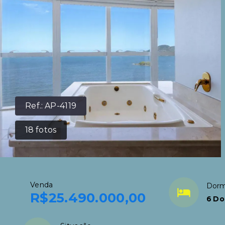
Ref.:
AP-4119
18
fotos
Venda
Dorm
R$25.490.000,00
6 Do