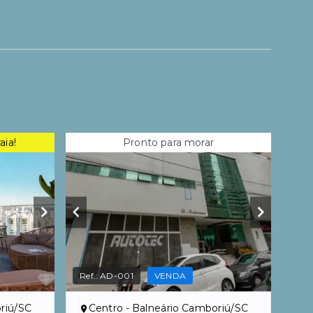
aia!
Pronto para morar
Ref.:
AD-001
VENDA
riú/SC
Centro - Balneário Camboriú/SC