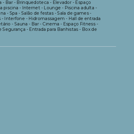
Bar - Brinquedoteca - Elevador - Espaço
piscina - Internet - Lounge - Piscina adulta -
una - Spa - Salão de festas - Sala de games -
is - Interfone - Hidromassagem - Hall de entrada
etário - Sauna - Bar - Cinema - Espaço Fitness -
e Segurança - Entrada para Banhistas - Box de