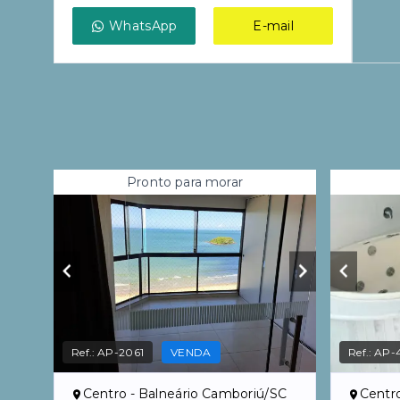
WhatsApp
E-mail
Pronto para morar
Ref.:
AP-2061
VENDA
Ref.:
AP-
Centro - Balneário Camboriú/SC
Centr