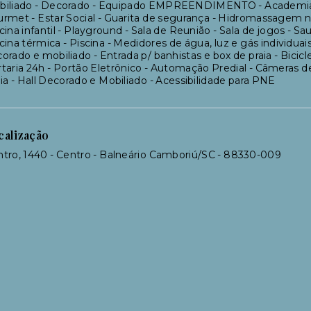
biliado - Decorado - Equipado EMPREENDIMENTO - Academia - 
rmet - Estar Social - Guarita de segurança - Hidromassagem na 
cina infantil - Playground - Sala de Reunião - Sala de jogos - Sa
cina térmica - Piscina - Medidores de água, luz e gás individua
orado e mobiliado - Entrada p/ banhistas e box de praia - Bicicl
taria 24h - Portão Eletrônico - Automação Predial - Câmeras d
ia - Hall Decorado e Mobiliado - Acessibilidade para PNE
calização
tro, 1440 - Centro - Balneário Camboriú/SC
- 88330-009