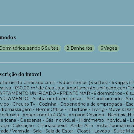
modos
Dormitórios, sendo 6 Suítes
8 Banheiros
6 Vagas
scrição do imóvel
rtamento Unificado com: - 6 dormitórios (6 suítes) - 6 vagas (Pr
vativa - 650,00 m² de área total Apartamento unificado com *um
ARTAMENTO UNIFICADO - FRENTE MAR - 6 dormitórios - 6 suít
ARTAMENTO - Acabamento em gesso - Ar Condicionado - Armári
viço - Circuito Tv - Cozinha - Dependência de empregada - Esc
idromassagem - Home Office - Interfone - Living - Móveis Plane
orâmica - Aquecimento á Gás - Armário Cozinha - Banheira Hi
ricana - Despensa - Gás Individual - Hidrômetro Individual - L
viço - Calefação - Churrasqueira - Andar Alto - Vista Panorâmica
ada / Varanda - Sala - Sala de Estar - Closet - Lavabo - Su