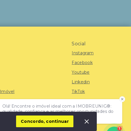
Social
Instagram
Facebook
Youtube
Linkedin
 Imóvel
TikTok
Olá! Encontre o imóvel ideal com a IMOBREUNIG®:
iras
qualidade, confiança e as melhores oportunidades do
mercado!
Concordo, continuar
1