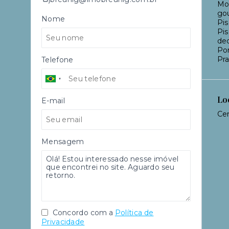
Mo
gou
Nome
Pis
Pis
dec
Por
Pra
Telefone
Lo
E-mail
Cen
Mensagem
Concordo com a
Política de
Privacidade