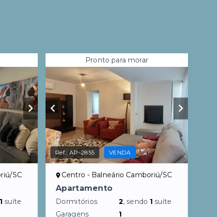
Pronto para morar
Ref.:
AP-2855
VENDA
riú/SC
Centro - Balneário Camboriú/SC
Apartamento
1
suíte
Dormitórios
2
, sendo
1
suíte
Garagens
1