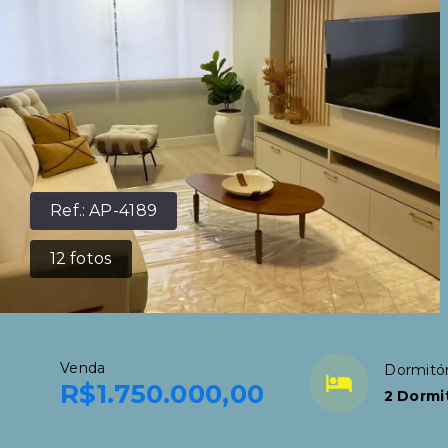
Ref.:
AP-4189
12
fotos
Venda
Dormitór
R$1.750.000,00
2 Dormit