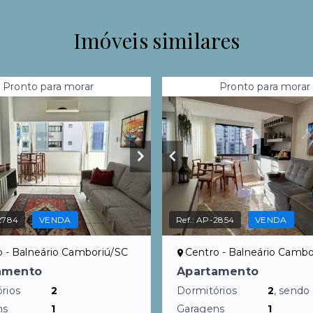
Imóveis similares
Pronto para morar
Pronto para morar
2784
VENDA
Ref.:
AP-2854
VENDA
o - Balneário Camboriú/SC
Centro - Balneário Cambo
amento
Apartamento
rios
2
Dormitórios
2
, sendo
ns
1
Garagens
1