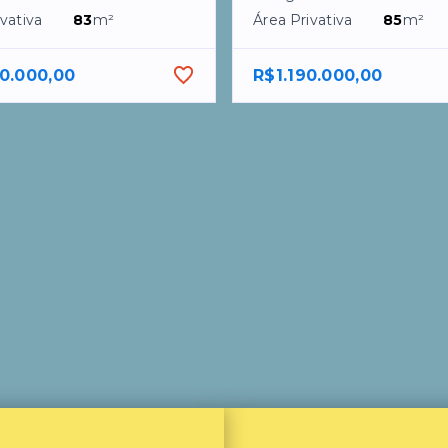
vativa
83
m²
Área Privativa
85
m²
0.000,00
R$1.190.000,00