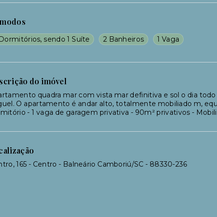
modos
Dormitórios, sendo 1 Suíte
2 Banheiros
1 Vaga
scrição do imóvel
rtamento quadra mar com vista mar definitiva e sol o dia todo
uel. O apartamento é andar alto, totalmente mobiliado m, equip
mitório - 1 vaga de garagem privativa - 90m² privativos - Mob
calização
tro, 165 - Centro - Balneário Camboriú/SC
- 88330-236