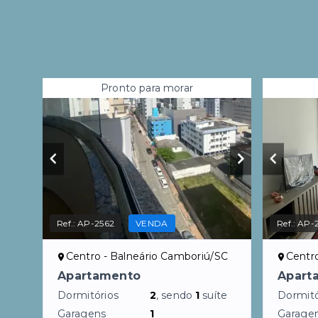
Pronto para morar
Ref.:
AP-2562
VENDA
Ref.:
AP-
Centro - Balneário Camboriú/SC
Centr
Apartamento
Apart
Dormitórios
2
, sendo
1
suíte
Dormitó
Garagens
1
Garage