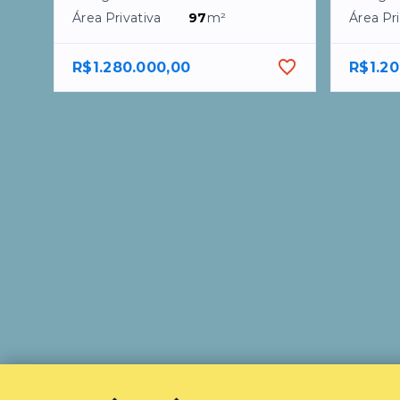
Área Privativa
97
m²
Área Pri
R$1.280.000,00
R$1.20