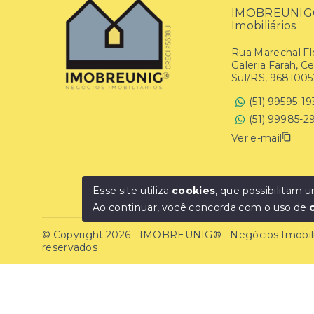
IMOBREUNIG® 
Imobiliários
Rua Marechal Flo
Galeria Farah, C
Sul/RS, 9681005
(51) 99595-1
(51) 99985-2
Ver e-mail
Esse site utiliza
cookies
, que possibilitam
Ao continuar, você concorda com o uso de
© Copyright 2026 - IMOBREUNIG® - Negócios Imobiliár
reservados