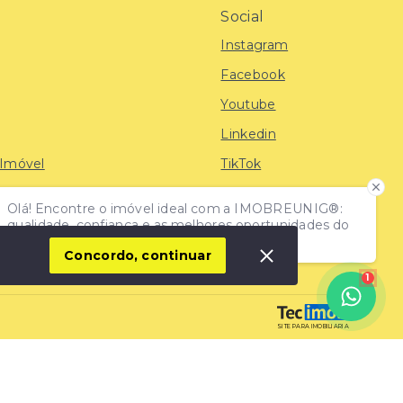
Social
Instagram
Facebook
Youtube
Linkedin
 Imóvel
TikTok
Olá! Encontre o imóvel ideal com a IMOBREUNIG®:
iras
qualidade, confiança e as melhores oportunidades do
mercado!
Concordo, continuar
1
SITE PARA IMOBILIARIA