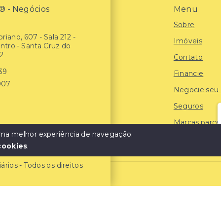
- Negócios
Menu
Sobre
riano, 607 - Sala 212 -
Imóveis
entro - Santa Cruz do
2
Contato
939
Financie
907
Negocie seu
Seguros
Marcas parce
 uma melhor experiência de navegação.
Blog
cookies
.
ios - Todos os direitos