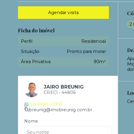
Agendar visita
Cô
2 
Ficha do imóvel
Perfil
Residencial
De
Situação
Pronto para morar
Apa
Área Privativa
90m²
Mig
dor
JAIRO BREUNIG
CRECI -
44806
Lo
Cen
(51) 9998-52907
jbreunig@imobreunig.com.br
Nome