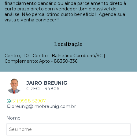
financiamento bancário ou ainda parcelamento direto à
curto prazo direto com vendedor tbm é passível de
análise. Não perca, ótimo custo benefício!!! Agende sua
visita e venha conhecer!!!
Localização
Centro, 110 - Centro - Balneário Camboriú/SC |
Complemento: Apto
- 88330-336
JAIRO BREUNIG
CRECI -
44806
(51) 9998-52907
jbreunig@imobreunig.com.br
Nome