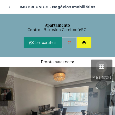
IMOBREUNIG® - Negócios Imobiliários
Apartamento
Centro - Balneário Camboriú/SC
Compartilhar
Pronto para morar
Mais fotos