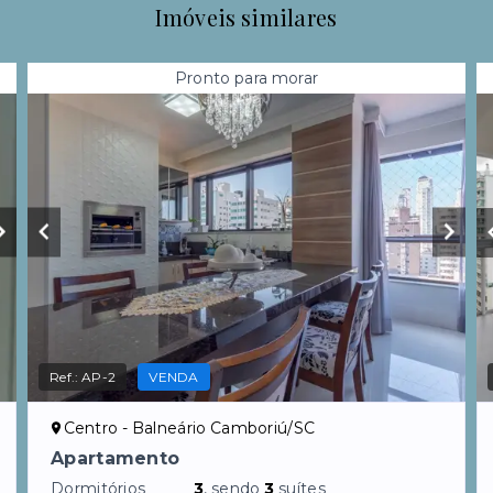
Imóveis similares
Pronto para morar
Ref.:
AP-2
VENDA
Centro - Balneário Camboriú/SC
Apartamento
Dormitórios
3
, sendo
3
suítes