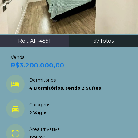
Ref.:
AP-4591
37
fotos
Venda
R$3.200.000,00
Dormitórios
4 Dormitórios, sendo 2 Suítes
Garagens
2 Vagas
Área Privativa
129 m²