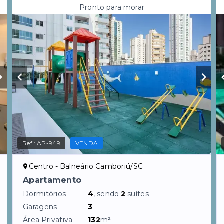
Pronto para morar
Ref.:
AP-949
VENDA
Centro - Balneário Camboriú/SC
Apartamento
Dormitórios
4
, sendo
2
suítes
Garagens
3
Área Privativa
132
m²