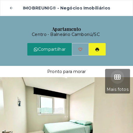
IMOBREUNIG® - Negócios Imobiliários
Apartamento
Centro - Balneário Camboriú/SC
Compartilhar
Pronto para morar
Mais fotos