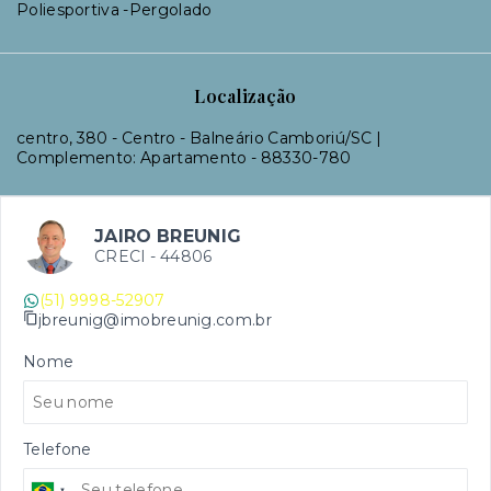
Poliesportiva -Pergolado
Localização
centro, 380 - Centro - Balneário Camboriú/SC |
Complemento: Apartamento
- 88330-780
JAIRO BREUNIG
CRECI -
44806
(51) 9998-52907
jbreunig@imobreunig.com.br
Nome
Telefone