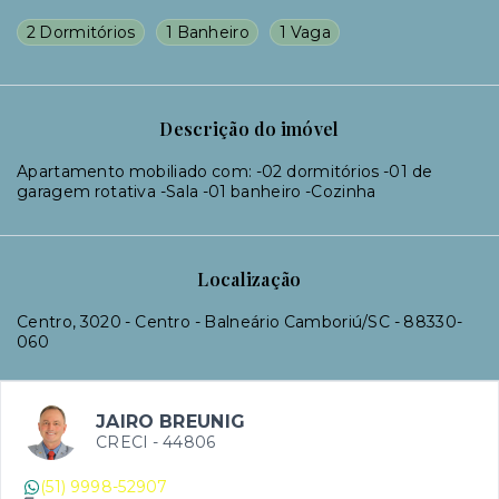
2 Dormitórios
1 Banheiro
1 Vaga
Descrição do imóvel
Apartamento mobiliado com: -02 dormitórios -01 de
garagem rotativa -Sala -01 banheiro -Cozinha
Localização
Centro, 3020 - Centro - Balneário Camboriú/SC
- 88330-
060
JAIRO BREUNIG
CRECI -
44806
(51) 9998-52907