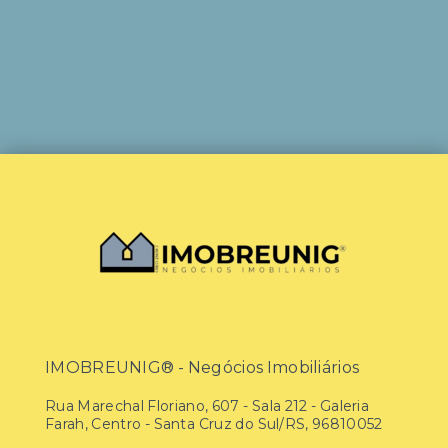
IMOBREUNIG® - Negócios Imobiliários
Rua Marechal Floriano, 607 - Sala 212 - Galeria
Farah, Centro - Santa Cruz do Sul/RS, 96810052