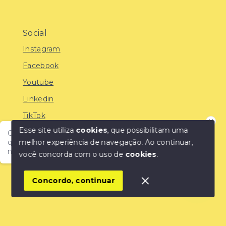
Social
Instagram
Facebook
Youtube
Linkedin
TikTok
Esse site utiliza
cookies
, que possibilitam uma
Olá! Encontre o imóvel ideal com a IMOBREUNIG®:
melhor experiência de navegação.
Ao continuar,
qualidade, confiança e as melhores oportunidades do
mercado!
você concorda com o uso de
cookies
.
© Copyright 2026 - IMOBREUNIG® - Negócios
Imobiliários - Todos os direitos reservados
1
Concordo, continuar
SITE PARA IMOBILIARIA