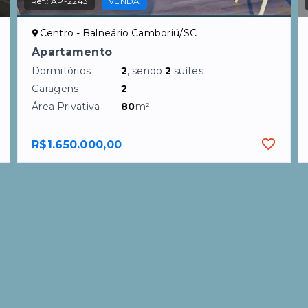
Ref.:
AP-2243
VENDA
Centro - Balneário Camboriú/SC
Apartamento
Dormitórios
2
, sendo
2
suítes
Garagens
2
Área Privativa
80
m²
R$1.650.000,00