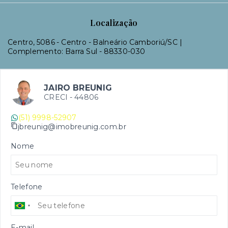
Localização
Centro, 5086 - Centro - Balneário Camboriú/SC |
Complemento: Barra Sul
- 88330-030
JAIRO BREUNIG
CRECI -
44806
(51) 9998-52907
jbreunig@imobreunig.com.br
Nome
Telefone
E-mail