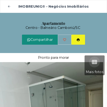
IMOBREUNIG® - Negócios Imobiliários
Apartamento
Centro - Balneário Camboriú/SC
Compartilhar
Pronto para morar
Mais fotos