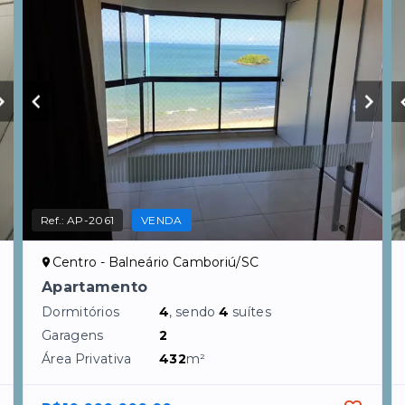
Ref.:
AP-2061
VENDA
Centro - Balneário Camboriú/SC
Apartamento
Dormitórios
4
, sendo
4
suítes
Garagens
2
Área Privativa
432
m²