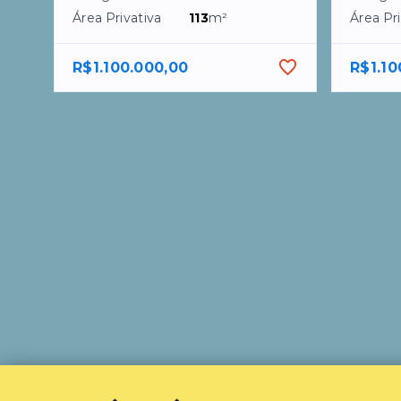
Área Privativa
113
m²
Área Pri
R$1.100.000,00
R$1.10