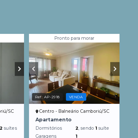
Pronto para morar
Ref.:
AP-2918
VENDA
riú/SC
Centro - Balneário Camboriú/SC
Apartamento
2
suítes
Dormitórios
2
, sendo
1
suíte
Garagens
1