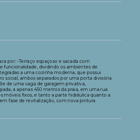
ca por: -Terraço espaçoso e sacada com
 e funcionalidade, dividindo os ambientes de
 integradas a uma cozinha moderna, que possui
ro social, ambos separados por uma porta divisória
põe de uma vaga de garagem privativa,
giada, a apenas 450 metros da praia, em uma rua
 móveis fixos, e tanto a parte hidráulica quanto a
m fase de revitalização, com nova pintura