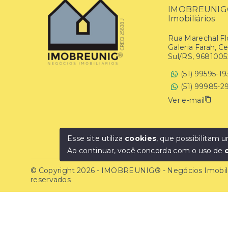
IMOBREUNIG® 
Imobiliários
Rua Marechal Flo
Galeria Farah, C
Sul/RS, 9681005
(51) 99595-1
(51) 99985-2
Ver e-mail
Esse site utiliza
cookies
, que possibilitam
Ao continuar, você concorda com o uso de
© Copyright 2026 - IMOBREUNIG® - Negócios Imobiliár
reservados