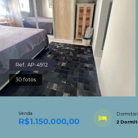
Ref.:
AP-4912
30
fotos
Venda
Dormitór
R$1.150.000,00
2 Dormit