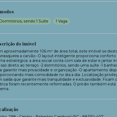
modos
Dormitórios, sendo 1 Suíte
1 Vaga
scrição do imóvel
 aproximadamente 106 m² de área total, este imóvel se desta
rrasqueira a carvão -O layout inteligente proporciona conforto
ma estratégica: a área social conta com sala de estar e jantar
sso direto ao terraço -2 dormitórios, sendo uma suíte -1 banhei
a garantir mais privacidade e organização -O apartamento dis
porcionando mais comodidade no dia a dia. Localização privile
 saída que garante mais tranquilidade e exclusividade. Ficam os
trica foram recentemente reformadas. O prédio também está e
erna.
calização
tro, 298 - Centro - Balneário Camboriú/SC
- 88330-407