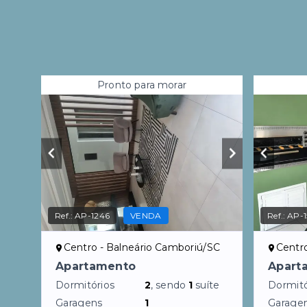
Pronto para morar
Ref.:
AP-1246
VENDA
Ref.:
AP-
Centro - Balneário Camboriú/SC
Centr
Apartamento
Apart
Dormitórios
2
, sendo
1
suíte
Dormitó
Garagens
1
Garage