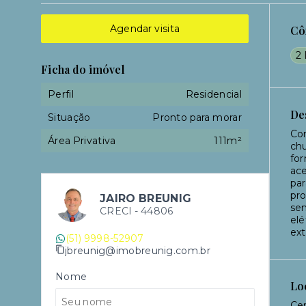
Agendar visita
Cô
2 
Ficha do imóvel
Perfil
Residencial
De
Situação
Pronto para morar
Com
Área Privativa
111m²
chu
for
ace
par
pro
JAIRO BREUNIG
sem
CRECI -
44806
elé
ext
(51) 9998-52907
jbreunig@imobreunig.com.br
Nome
Lo
Cen