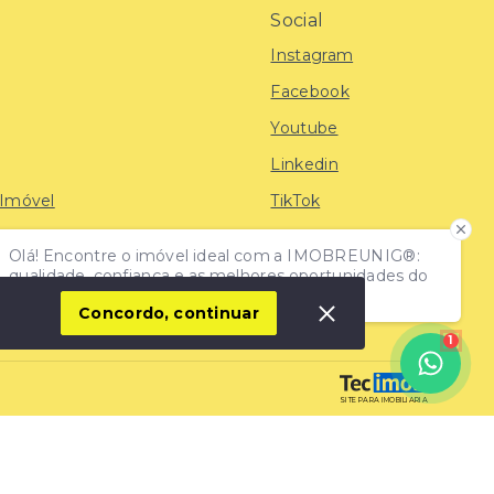
Social
Instagram
Facebook
Youtube
Linkedin
 Imóvel
TikTok
Olá! Encontre o imóvel ideal com a IMOBREUNIG®:
iras
qualidade, confiança e as melhores oportunidades do
mercado!
Concordo, continuar
1
SITE PARA IMOBILIARIA