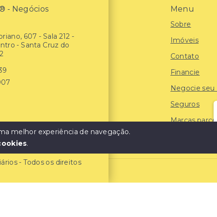
- Negócios
Menu
Sobre
riano, 607 - Sala 212 -
Imóveis
entro - Santa Cruz do
2
Contato
939
Financie
907
Negocie seu
Seguros
Marcas parce
 uma melhor experiência de navegação.
Blog
cookies
.
ios - Todos os direitos