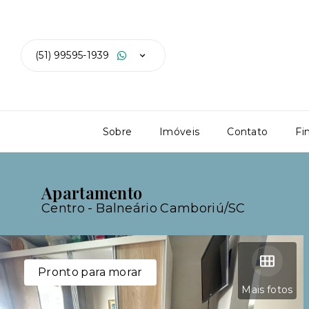
(51) 99595-1939
Sobre
Imóveis
Contato
Fi
Apartamento
Centro - Balneário Camboriú/SC
Pronto para morar
Mais fotos