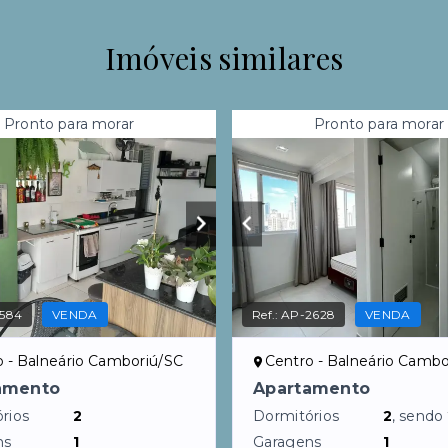
Imóveis similares
Pronto para morar
Pronto para morar
1584
VENDA
Ref.:
AP-2628
VENDA
o - Balneário Camboriú/SC
Centro - Balneário Cambo
amento
Apartamento
rios
2
Dormitórios
2
, sendo
ns
1
Garagens
1