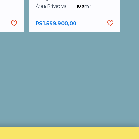
Área Privativa
100
m²
R$1.599.900,00