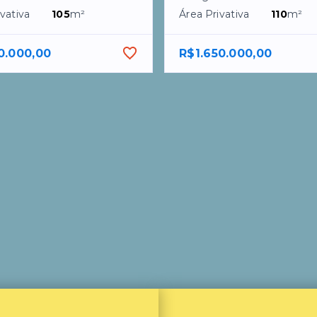
vativa
105
m²
Área Privativa
110
m²
0.000,00
R$1.650.000,00