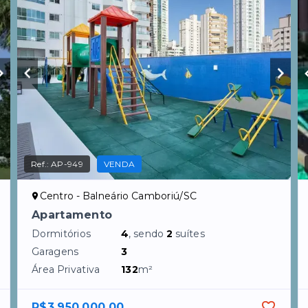
Ref.:
AP-949
VENDA
Centro - Balneário Camboriú/SC
Apartamento
Dormitórios
4
, sendo
2
suítes
Garagens
3
Área Privativa
132
m²
R$3.950.000,00