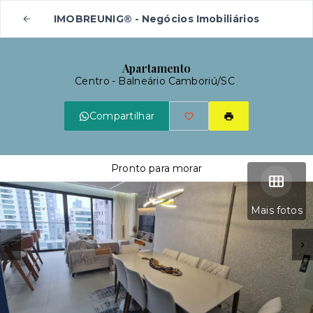
IMOBREUNIG® - Negócios Imobiliários
Apartamento
Centro - Balneário Camboriú/SC
Compartilhar
Pronto para morar
Mais fotos