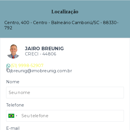
Localização
Centro, 400 - Centro - Balneário Camboriú/SC
- 88330-
792
JAIRO BREUNIG
CRECI -
44806
(51) 9998-52907
jbreunig@imobreunig.com.br
Nome
Telefone
E-mail