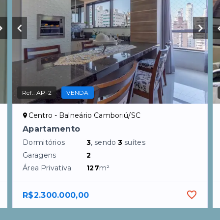
Ref.:
AP-2
VENDA
Centro - Balneário Camboriú/SC
Apartamento
Dormitórios
3
, sendo
3
suítes
Garagens
2
Área Privativa
127
m²
R$2.300.000,00