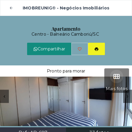
IMOBREUNIG® - Negócios Imobiliários
Apartamento
Centro - Balneário Camboriú/SC
Compartilhar
Pronto para morar
Mais fotos