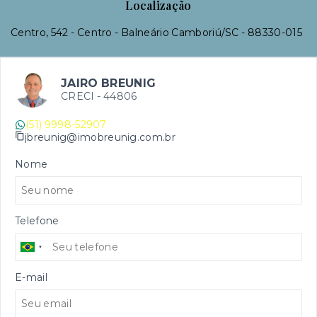
Localização
Centro, 542 - Centro - Balneário Camboriú/SC
- 88330-015
JAIRO BREUNIG
CRECI -
44806
(51) 9998-52907
jbreunig@imobreunig.com.br
Nome
Telefone
E-mail