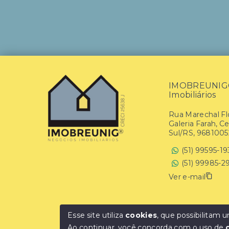
IMOBREUNIG® 
Imobiliários
Rua Marechal Flo
Galeria Farah, C
Sul/RS, 9681005
(51) 99595-1
(51) 99985-2
Ver e-mail
Esse site utiliza
cookies
, que possibilitam
Ao continuar, você concorda com o uso de