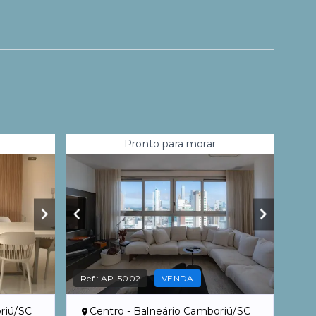
Pronto para morar
Ref.:
AP-5002
VENDA
riú/SC
Centro - Balneário Camboriú/SC