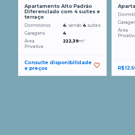
Apartamento Alto Padrão
Apart
Diferenciado com 4 suítes e
Dormitó
terraço
Garage
Dormitórios
4
, sendo
4
suítes
Área
Garagens
4
Privativ
Área
222,39
m²
Privativa
Consulte disponibilidade 
R$12.5
e preços