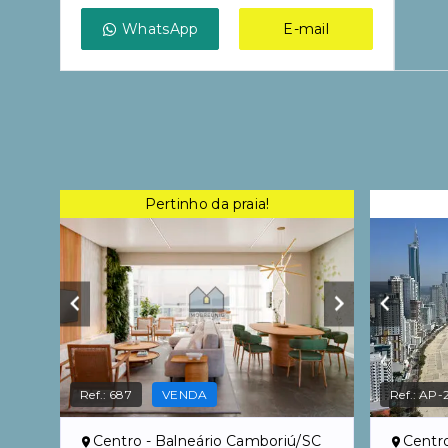
WhatsApp
E-mail
Pertinho da praia!
Ref.:
687
VENDA
Ref.:
AP-2
Centro - Balneário Camboriú/SC
Centr