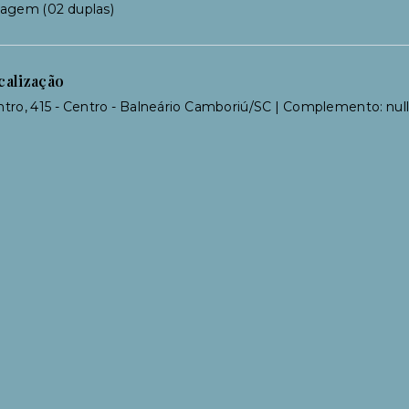
ragem (02 duplas)
calização
tro, 415 - Centro - Balneário Camboriú/SC | Complemento: nul