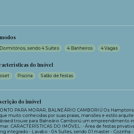
modos
Dormitórios, sendo 4 Suítes
4 Banheiros
4 Vagas
racterísticas do Imóvel
loset
Piscina
Salão de festas
scrição do imóvel
ONTO PARA MORAR, BALNEÁRIO CAMBORIÚ Os Hamptons são u
que muito conhecidas por suas praias, mansões e estilo arquit
braed trouxe para Balneário Camboriú um empreendimento in
mar. CARACTERÍSTICAS DO IMÓVEL: - Área de festas privativa c
ing integrado - Lavabo - 04 Suítes, sendo 01 master - Cozinha -