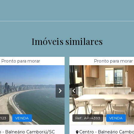
Imóveis similares
Pronto para morar
Pronto para morar
123
VENDA
Ref.:
AP-4393
VENDA
o - Balneário Camboriú/SC
Centro - Balneário Cambo