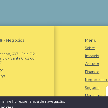
- Negócios
Menu
Sobre
riano, 607 - Sala 212 -
Imóveis
entro - Santa Cruz do
2
Contato
939
Financie
907
Negocie seu
Seguros
Marcas parce
 uma melhor experiência de navegação.
Blog
cookies
.