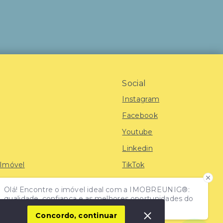
Social
Instagram
Facebook
Youtube
Linkedin
 Imóvel
TikTok
Olá! Encontre o imóvel ideal com a IMOBREUNIG®:
iras
qualidade, confiança e as melhores oportunidades do
mercado!
Concordo, continuar