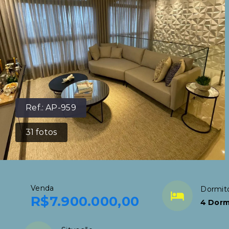
Ref.:
AP-959
31
fotos
Venda
Dormitó
R$7.900.000,00
4 Dorm