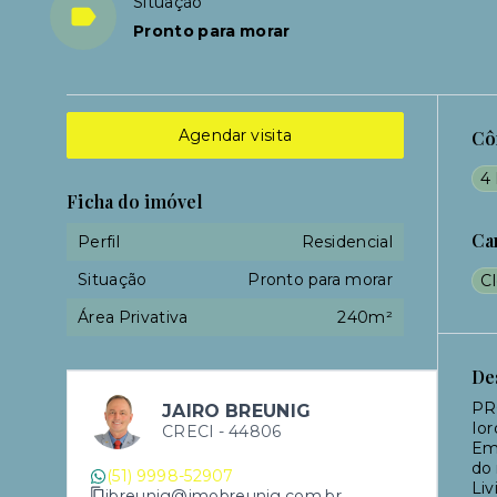
Situação
Pronto para morar
Agendar visita
Cô
4 
Ficha do imóvel
Ca
Perfil
Residencial
Situação
Pronto para morar
C
Área Privativa
240m²
De
PR
JAIRO BREUNIG
Ior
CRECI -
44806
Em
do 
(51) 9998-52907
Liv
jbreunig@imobreunig.com.br