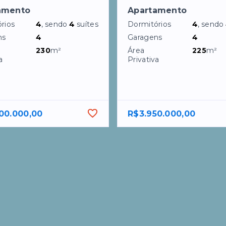
amento
Apartamento
rios
4
, sendo
4
suítes
Dormitórios
4
, sendo
ns
4
Garagens
4
230
m²
Área
225
m²
a
Privativa
00.000,00
R$3.950.000,00