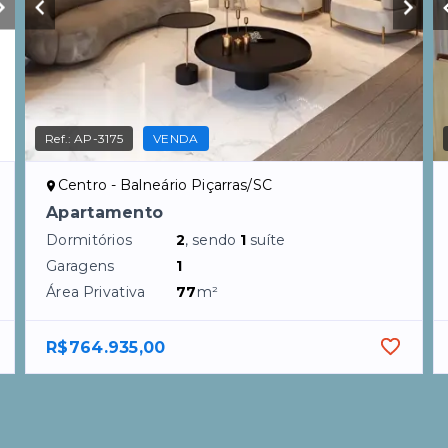
Ref.:
AP-3175
VENDA
Centro - Balneário Piçarras/SC
Apartamento
Dormitórios
2
, sendo
1
suíte
Garagens
1
Área Privativa
77
m²
R$764.935,00