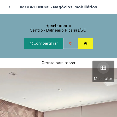
IMOBREUNIG® - Negócios Imobiliários
Apartamento
Centro - Balneário Piçarras/SC
Compartilhar
Pronto para morar
Mais fotos