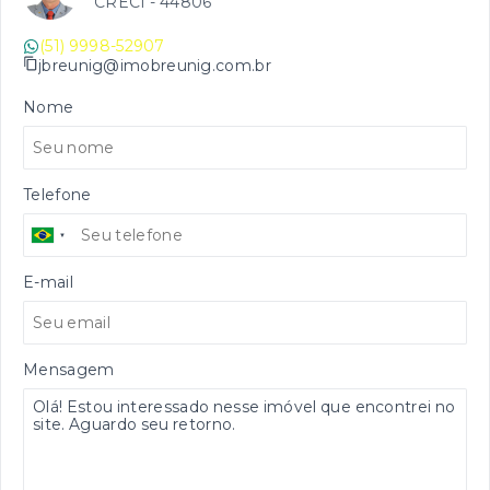
CRECI -
44806
(51) 9998-52907
jbreunig@imobreunig.com.br
Nome
Telefone
E-mail
Mensagem