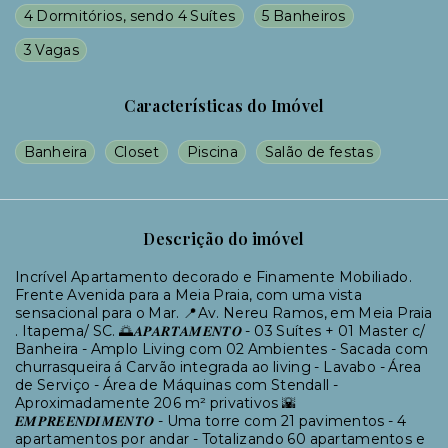
4 Dormitórios, sendo 4 Suítes
5 Banheiros
3 Vagas
Características do Imóvel
Banheira
Closet
Piscina
Salão de festas
Descrição do imóvel
Incrível Apartamento decorado e Finamente Mobiliado.
Frente Avenida para a Meia Praia, com uma vista
sensacional para o Mar. 📍Av. Nereu Ramos, em Meia Praia
. Itapema/ SC. 🌅𝑨𝑷𝑨𝑹𝑻𝑨𝑴𝑬𝑵𝑻𝑶 - 03 Suítes + 01 Master c/
Banheira - Amplo Living com 02 Ambientes - Sacada com
churrasqueira á Carvão integrada ao living - Lavabo - Área
de Serviço - Área de Máquinas com Stendall -
Aproximadamente 206 m² privativos 🌇
𝑬𝑴𝑷𝑹𝑬𝑬𝑵𝑫𝑰𝑴𝑬𝑵𝑻𝑶 - Uma torre com 21 pavimentos - 4
apartamentos por andar - Totalizando 60 apartamentos e