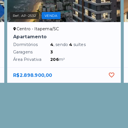
Ref.:
AP-2532
VENDA
Centro - Itapema/SC
Apartamento
Dormitórios
4
, sendo
4
suítes
Garagens
3
Área Privativa
206
m²
R$2.898.900,00