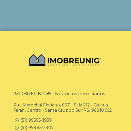
IMOBREUNIG® - Negócios Imobiliários
Rua Marechal Floriano, 607 - Sala 212 - Galeria
Farah, Centro - Santa Cruz do Sul/RS, 96810052
(51) 99595-1939
(51) 99985-2907