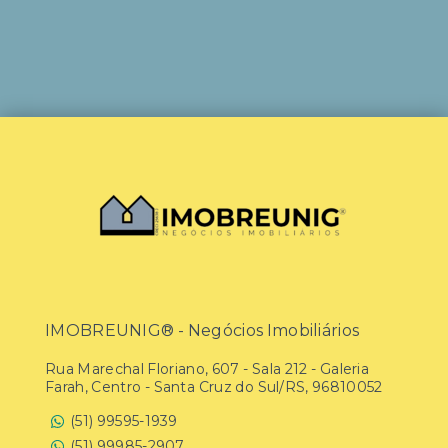
IMOBREUNIG® - Negócios Imobiliários
Rua Marechal Floriano, 607 - Sala 212 - Galeria
Farah, Centro - Santa Cruz do Sul/RS, 96810052
(51) 99595-1939
(51) 99985-2907