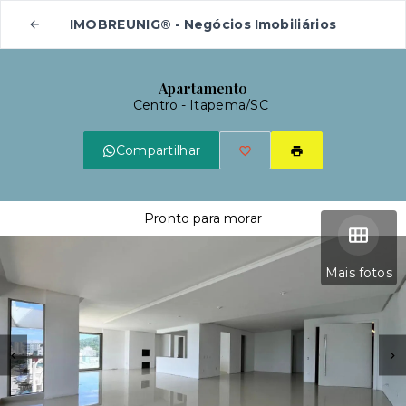
IMOBREUNIG® - Negócios Imobiliários
Apartamento
Centro - Itapema/SC
Compartilhar
Pronto para morar
Mais fotos