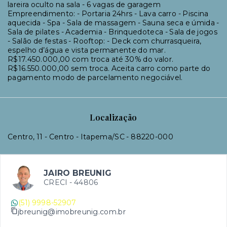
lareira oculto na sala - 6 vagas de garagem
Empreendimento: - Portaria 24hrs - Lava carro - Piscina
aquecida - Spa - Sala de massagem - Sauna seca e úmida -
Sala de pilates - Academia - Brinquedoteca - Sala de jogos
- Salão de festas - Rooftop: - Deck com churrasqueira,
espelho d’água e vista permanente do mar.
R$17.450.000,00 com troca até 30% do valor.
R$16.550.000,00 sem troca. Aceita carro como parte do
pagamento modo de parcelamento negociável.
Localização
Centro, 11 - Centro - Itapema/SC
- 88220-000
JAIRO BREUNIG
CRECI -
44806
(51) 9998-52907
jbreunig@imobreunig.com.br