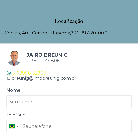
Localização
Centro, 40 - Centro - Itapema/SC
- 88220-000
JAIRO BREUNIG
CRECI -
44806
(51) 9998-52907
jbreunig@imobreunig.com.br
Nome
Telefone