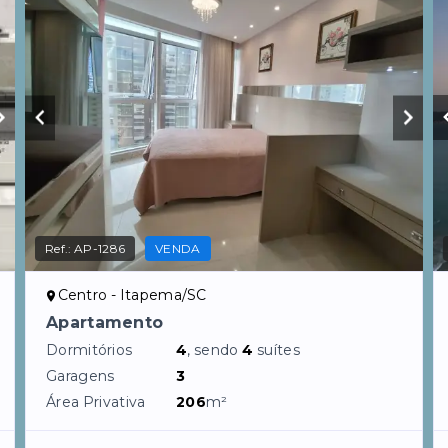
Ref.:
AP-1286
VENDA
Centro - Itapema/SC
Apartamento
Dormitórios
4
, sendo
4
suítes
Garagens
3
Área Privativa
206
m²