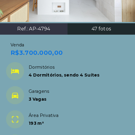
Ref.:
AP-4794
47
fotos
Venda
R$3.700.000,00
Dormitórios
4 Dormitórios, sendo 4 Suítes
Garagens
3 Vagas
Área Privativa
193 m²