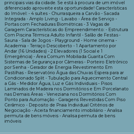
principais vias da cidade. Se está à procura de um imóvel
diferenciado aproveite esta oportunidade! Características
do Imóvel: - 4 suítes - Churrasqueira a Carvão - Sacada
Integrada - Amplo Living - Lavabo - Área de Serviço -
Portas com Fechaduras Biométricas - 3 Vagas de
Garagem Características do Empreendimento: - Estrutura
Com Piscina Térmica Adulto Infantil - Salão de Festas -
Sauna - Sala de Jogos - Playground - Home cinema -
Academia - Terraço Descoberto - 1 Apartamento por
Andar (16 Unidades) - 2 Elevadores (1 Social e 1
Emergência) - Área Comum Mobiliada Guarita Com
Sistemas de Segurança por Câmeras - Porteiro Eletrônico
por Senha - Gerador de Energia Revestimento Em
Pastilhas - Reservatório Água das Chuvas Espera para ar
Condicionado Split - Tubulação para Aquecimento Central
a Gás - Medidor Água, Luz e Gás Individuais - Pisos
Laminados de Madeira nos Dormitórios e Em Porcelanato
nas Demais Áreas - Veneziana nos Dormitórios Com
Ponto para Automação - Garagens Revestidas Com Piso
Cerâmico - Deposito de Praia Individual Critérios de
Negociação - Aceita financiamento imobiliário - Analisa
permuta de bens móveis - Analisa permuta de bens
imóveis