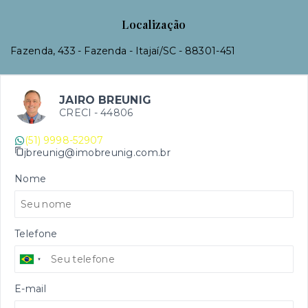
Localização
Fazenda, 433 - Fazenda - Itajaí/SC
- 88301-451
JAIRO BREUNIG
CRECI -
44806
(51) 9998-52907
jbreunig@imobreunig.com.br
Nome
Telefone
E-mail