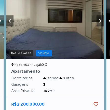
Ref.:
AP-4745
VENDA
Fazenda - Itajaí/SC
Apartamento
Dormitórios
4
, sendo
4
suítes
Garagens
3
Área Privativa
167
m²
R$2.200.000,00