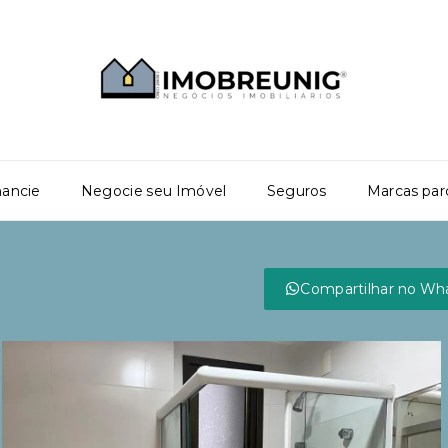
nancie
Negocie seu Imóvel
Seguros
Marcas par
Compartilhar no Wh