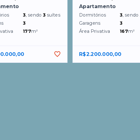
amento
Apartamento
rios
3
, sendo
3
suítes
Dormitórios
3
, sendo
ns
3
Garagens
3
vativa
177
m²
Área Privativa
167
m²
00.000,00
R$2.200.000,00