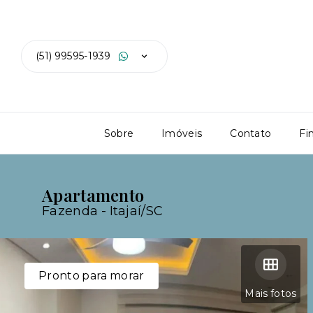
(51) 99595-1939
Sobre
Imóveis
Contato
Fi
Apartamento
Fazenda - Itajaí/SC
Pronto para morar
Mais fotos