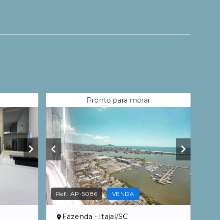
Pronto para morar
Ref.:
AP-5086
VENDA
Fazenda - Itajaí/SC