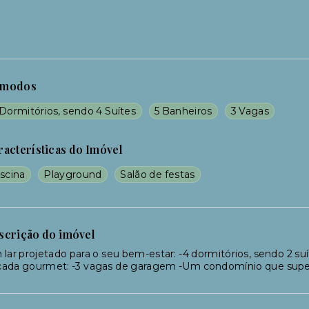
modos
Dormitórios, sendo 4 Suítes
5 Banheiros
3 Vagas
racterísticas do Imóvel
scina
Playground
Salão de festas
scrição do imóvel
lar projetado para o seu bem-estar: -4 dormitórios, sendo 2 su
cada gourmet: -3 vagas de garagem -Um condomínio que super