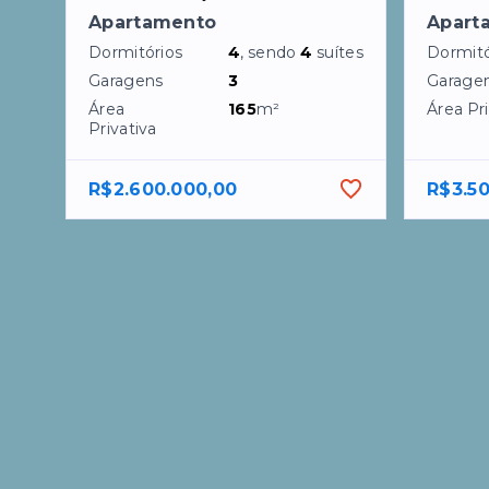
Apartamento
Apart
Dormitórios
4
, sendo
4
suítes
Dormitó
Garagens
3
Garage
Área
165
m²
Área Pri
Privativa
R$2.600.000,00
R$3.5