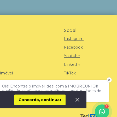
Social
Instagram
Facebook
Youtube
Linkedin
 Imóvel
TikTok
Olá! Encontre o imóvel ideal com a IMOBREUNIG®:
iras
qualidade, confiança e as melhores oportunidades do
mercado!
Concordo, continuar
1