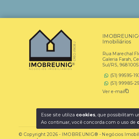
IMOBREUNIG® 
Imobiliários
Rua Marechal Flo
Galeria Farah, C
Sul/RS, 9681005
(51) 99595-1
(51) 99985-2
Ver e-mail
Esse site utiliza
cookies
, que possibilitam
Ao continuar, você concorda com o uso de
© Copyright 2026 - IMOBREUNIG® - Negócios Imobiliár