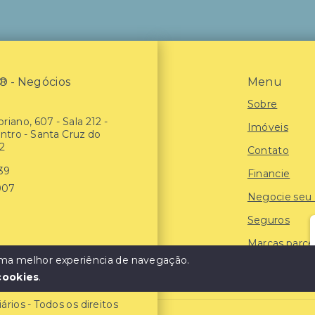
- Negócios
Menu
Sobre
riano, 607 - Sala 212 -
Imóveis
entro - Santa Cruz do
2
Contato
939
Financie
907
Negocie seu
Seguros
Marcas parce
 uma melhor experiência de navegação.
Blog
cookies
.
ios - Todos os direitos