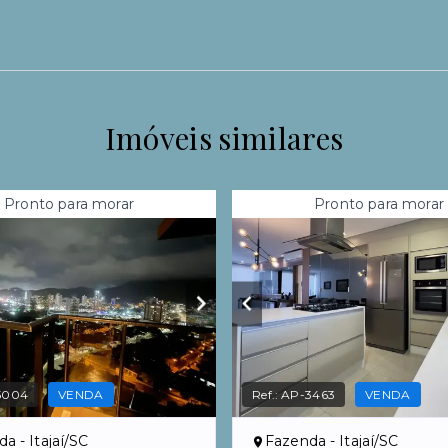
Imóveis similares
Pronto para morar
Pronto para morar
5004
VENDA
Ref.:
AP-3463
VENDA
a - Itajaí/SC
Fazenda - Itajaí/SC