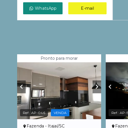
WhatsApp
E-mail
Pronto para morar
Ref.:
AP-046
VENDA
Ref.:
AP-
Fazenda - Itajaí/SC
Fazend