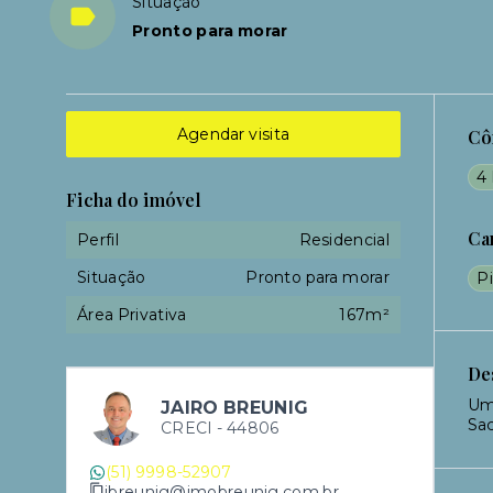
Situação
Pronto para morar
Agendar visita
Cô
4 
Ficha do imóvel
Ca
Perfil
Residencial
Situação
Pronto para morar
Pi
Área Privativa
167m²
De
Um 
JAIRO BREUNIG
Sa
CRECI -
44806
(51) 9998-52907
jbreunig@imobreunig.com.br