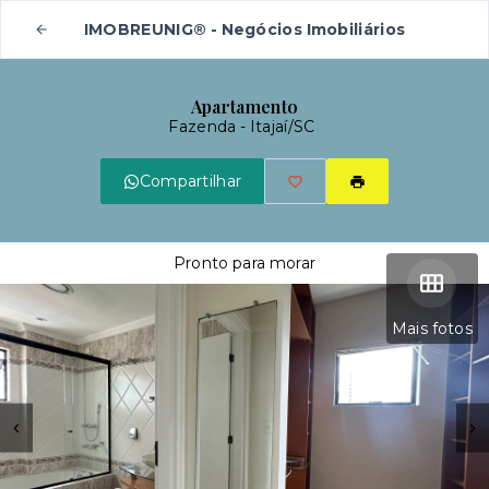
IMOBREUNIG® - Negócios Imobiliários
Apartamento
Fazenda - Itajaí/SC
Compartilhar
Pronto para morar
Mais fotos