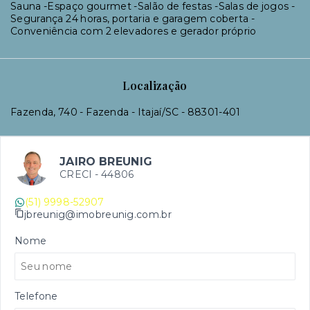
Sauna -Espaço gourmet -Salão de festas -Salas de jogos -
Segurança 24 horas, portaria e garagem coberta -
Conveniência com 2 elevadores e gerador próprio
Localização
Fazenda, 740 - Fazenda - Itajaí/SC
- 88301-401
JAIRO BREUNIG
CRECI -
44806
(51) 9998-52907
jbreunig@imobreunig.com.br
Nome
Telefone