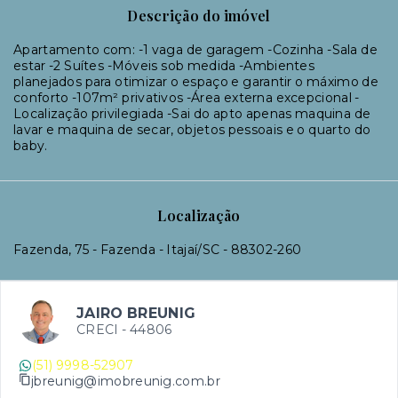
Descrição do imóvel
Apartamento com: -1 vaga de garagem -Cozinha -Sala de
estar -2 Suítes -Móveis sob medida -Ambientes
planejados para otimizar o espaço e garantir o máximo de
conforto -107m² privativos -Área externa excepcional -
Localização privilegiada -Sai do apto apenas maquina de
lavar e maquina de secar, objetos pessoais e o quarto do
baby.
Localização
Fazenda, 75 - Fazenda - Itajaí/SC
- 88302-260
JAIRO BREUNIG
CRECI -
44806
(51) 9998-52907
jbreunig@imobreunig.com.br