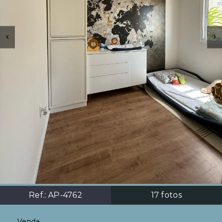
Ref.:
AP-4762
17
fotos
Venda