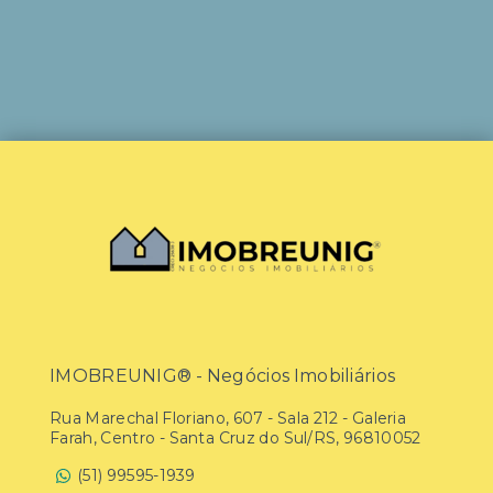
IMOBREUNIG® - Negócios Imobiliários
Rua Marechal Floriano, 607 - Sala 212 - Galeria
Farah, Centro - Santa Cruz do Sul/RS, 96810052
(51) 99595-1939