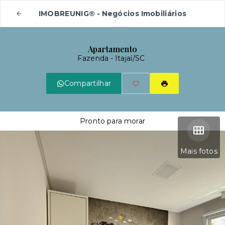
IMOBREUNIG® - Negócios Imobiliários
Apartamento
Fazenda - Itajaí/SC
Compartilhar
Pronto para morar
Mais fotos