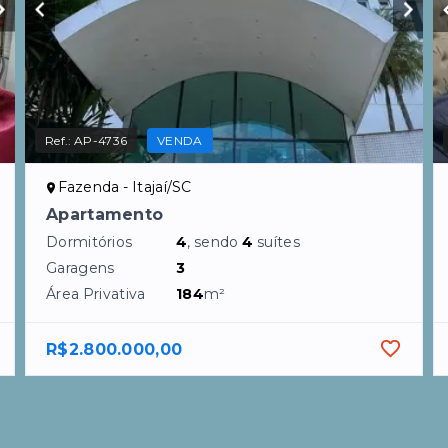
Ref.:
AP-4736
VENDA
Fazenda - Itajaí/SC
Apartamento
Dormitórios
4
, sendo
4
suítes
Garagens
3
Área Privativa
184
m²
R$2.800.000,00