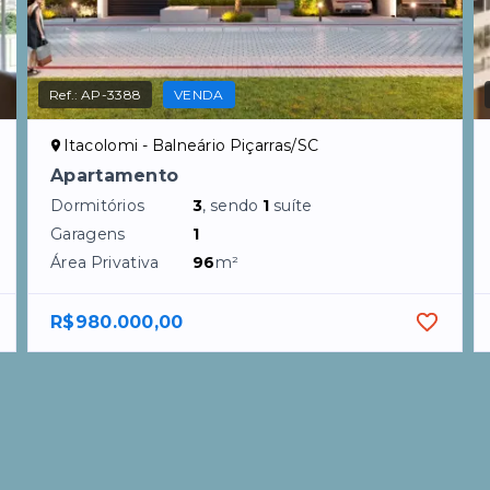
Ref.:
AP-3388
VENDA
Itacolomi - Balneário Piçarras/SC
Apartamento
Dormitórios
3
, sendo
1
suíte
Garagens
1
Área Privativa
96
m²
R$980.000,00