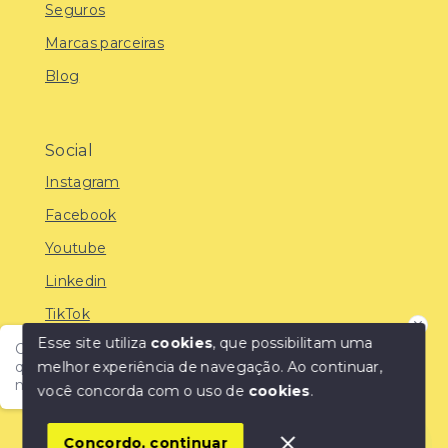
Seguros
Marcas parceiras
Blog
Social
Instagram
Facebook
Youtube
Linkedin
TikTok
Esse site utiliza
cookies
, que possibilitam uma
Olá! Encontre o imóvel ideal com a IMOBREUNIG®:
melhor experiência de navegação.
Ao continuar,
qualidade, confiança e as melhores oportunidades do
mercado!
você concorda com o uso de
cookies
.
© Copyright 2026 - IMOBREUNIG® - Negócios
Imobiliários - Todos os direitos reservados
1
Concordo, continuar
SITE PARA IMOBILIARIA