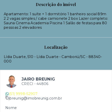
Descrição do imóvel
Apartamento: 1 suíte + 1 dormitório 1 banheiro social 89m
2 2 vagas simples / cabe camionete 2 box Lazer completo:
Sauna Cinema Academia Piscina 1 Salão de festas para 80
pessoas 2 elevadores
Localização
Lídia Duarte, 510 - Lídia Duarte - Camboriú/SC
- 88340-
000
JAIRO BREUNIG
CRECI -
44806
(51) 9998-52907
jbreunig@imobreunig.com.br
Nome