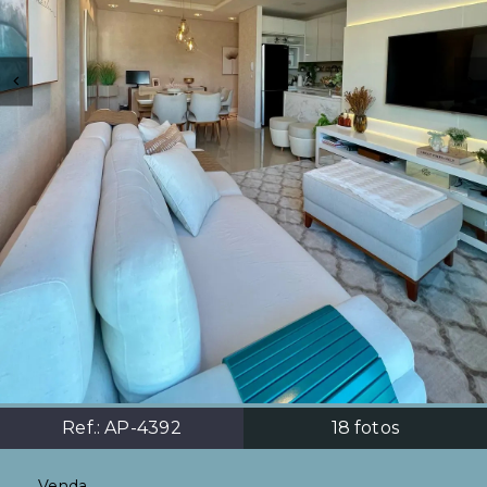
Ref.:
AP-4392
18
fotos
Venda