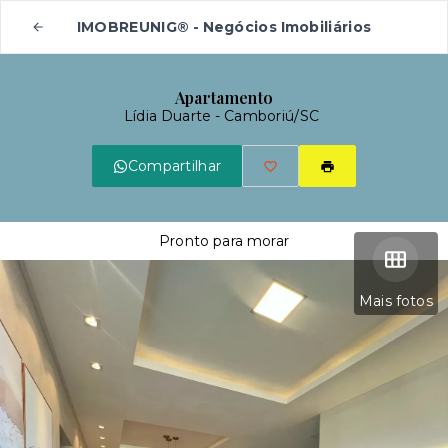
IMOBREUNIG® - Negócios Imobiliários
Apartamento
Lídia Duarte - Camboriú/SC
Compartilhar
Pronto para morar
Mais fotos