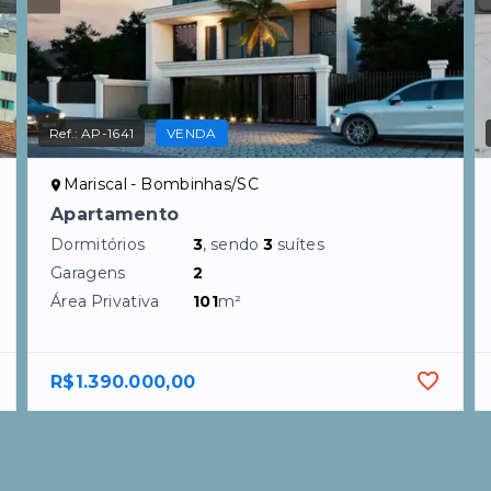
Ref.:
AP-1641
VENDA
Mariscal - Bombinhas/SC
Apartamento
Dormitórios
3
, sendo
3
suítes
Garagens
2
Área Privativa
101
m²
R$1.390.000,00