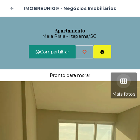
IMOBREUNIG® - Negócios Imobiliários
Apartamento
Meia Praia - Itapema/SC
Compartilhar
Pronto para morar
Mais fotos