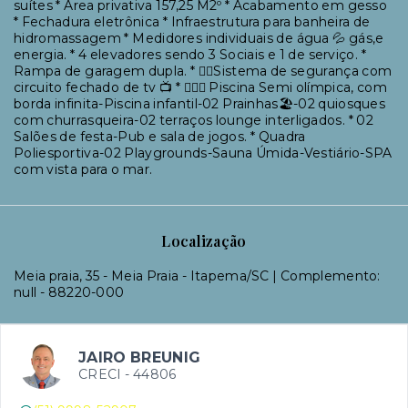
suítes * Área privativa 157,25 M2º * Acabamento em gesso
* Fechadura eletrônica * Infraestrutura para banheira de
hidromassagem * Medidores individuais de água 💦 gás,e
energia. * 4 elevadores sendo 3 Sociais e 1 de serviço. *
Rampa de garagem dupla. * 👮‍♀️Sistema de segurança com
circuito fechado de tv 📺 * 🏊🏻‍♀️ Piscina Semi olímpica, com
borda infinita-Piscina infantil-02 Prainhas🏖-02 quiosques
com churrasqueira-02 terraços lounge interligados. * 02
Salões de festa-Pub e sala de jogos. * Quadra
Poliesportiva-02 Playgrounds-Sauna Úmida-Vestiário-SPA
com vista para o mar.
Localização
Meia praia, 35 - Meia Praia - Itapema/SC | Complemento:
null
- 88220-000
JAIRO BREUNIG
CRECI -
44806