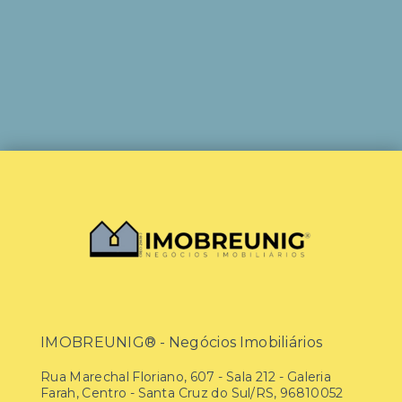
IMOBREUNIG® - Negócios Imobiliários
Rua Marechal Floriano, 607 - Sala 212 - Galeria
Farah, Centro - Santa Cruz do Sul/RS, 96810052