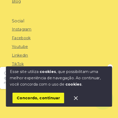
Blog
Social
Instagram
Facebook
Youtube
Linkedin
TikTok
Esse site utiliza
cookies
, que possibilitam uma
Olá! Encontre o imóvel ideal com a IMOBREUNIG®:
melhor experiência de navegação.
Ao continuar,
qualidade, confiança e as melhores oportunidades do
mercado!
você concorda com o uso de
cookies
.
© Copyright 2026 - IMOBREUNIG® - Negócios
Imobiliários - Todos os direitos reservados
1
Concordo, continuar
SITE PARA IMOBILIARIA