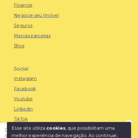
Financie
Negocie seu Imóvel
Seguros
Marcas parceiras
Blog
Social
Instagram
Facebook
Youtube
Linkedin
TikTok
Esse site utiliza
cookies
, que possibilitam uma
Olá! Encontre o imóvel ideal com a IMOBREUNIG®:
melhor experiência de navegação.
Ao continuar,
qualidade, confiança e as melhores oportunidades do