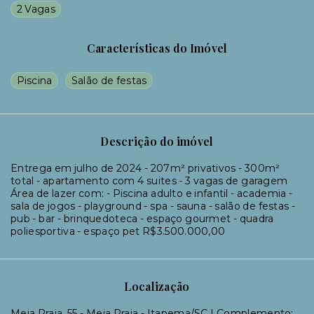
2 Vagas
Características do Imóvel
Piscina
Salão de festas
Descrição do imóvel
Entrega em julho de 2024 - 207m² privativos - 300m²
total - apartamento com 4 suites - 3 vagas de garagem
Área de lazer com: - Piscina adulto e infantil - academia -
sala de jogos - playground - spa - sauna - salão de festas -
pub - bar - brinquedoteca - espaço gourmet - quadra
poliesportiva - espaço pet R$3.500.000,00
Localização
Meia Praia, 55 - Meia Praia - Itapema/SC | Complemento: