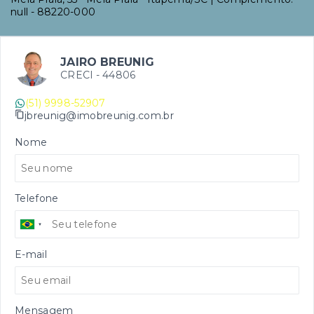
null
- 88220-000
JAIRO BREUNIG
CRECI -
44806
(51) 9998-52907
jbreunig@imobreunig.com.br
Nome
Telefone
E-mail
Mensagem