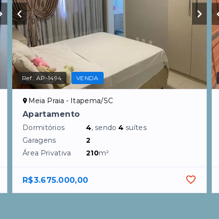
Ref.:
AP-1494
VENDA
Meia Praia - Itapema/SC
Apartamento
Dormitórios
4
, sendo
4
suítes
Garagens
2
Área Privativa
210
m²
R$3.675.000,00